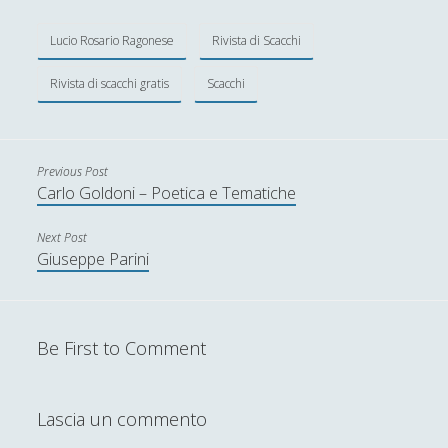
Enrico Pili, uno scacchista silenzioso
Lucio Rosario Ragonese
Rivista di Scacchi
Gli scacchi come scacchiere geopolitico mondiale
Gli scacchi e guerra - Convergenze e differenze tra
Rivista di scacchi gratis
Scacchi
due mondi paralleli
Gli Scacchi in Paradiso
Previous Post
La combinazione vincente di Volfango Rizzi
Carlo Goldoni – Poetica e Tematiche
Pedagogia Sociale – Integrazione di Giochi e
Interazione Sociale nel Processo di
Next Post
Apprendimento
Giuseppe Parini
Rivista di Scacchi 25
Rivista di Scacchi 26
Be First to Comment
Rivista di scacchi 27
Rivista di scacchi 28
Lascia un commento
Rivista di scacchi 29