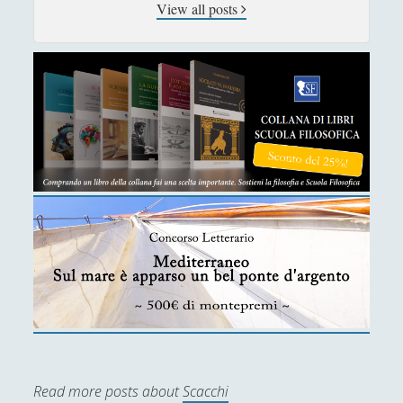
View all posts
Didattica
(7)
►
Economia
(9)
►
Filologia
(4)
►
Geopolitica
(11)
►
I percorsi di SF2.0
(7)
►
In edicola
(1)
►
Interviste
(70)
►
Itinerari
(14)
►
Musica
(14)
►
Scacchi
(42)
▼
Discussioni sugli scacchi - Il bilancio di
un'esperienza innovativa
Read more posts about
Scacchi