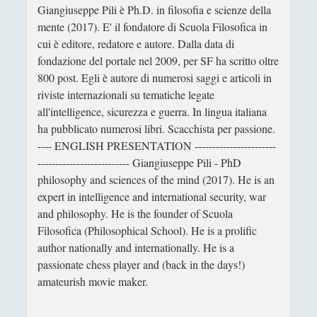
Giangiuseppe Pili è Ph.D. in filosofia e scienze della
Filosofia
(799)
►
mente (2017). E' il fondatore di Scuola Filosofica in
Saggi
(72)
►
cui è editore, redatore e autore. Dalla data di
fondazione del portale nel 2009, per SF ha scritto oltre
Scienza
(84)
►
800 post. Egli è autore di numerosi saggi e articoli in
Storia
(144)
►
riviste internazionali su tematiche legate
all'intelligence, sicurezza e guerra. In lingua italiana
Libri Recensiti
(441)
►
ha pubblicato numerosi libri. Scacchista per passione.
Random
(28)
►
---- ENGLISH PRESENTATION -----------------------
-------------------------- Giangiuseppe Pili - PhD
Ironia
(7)
►
philosophy and sciences of the mind (2017). He is an
expert in intelligence and international security, war
Un Po’ Di Narrativa
(7)
►
and philosophy. He is the founder of Scuola
Attualità
(12)
►
Filosofica (Philosophical School). He is a prolific
author nationally and internationally. He is a
Azione Filosofica
(4)
►
passionate chess player and (back in the days!)
Cinema e Serie
(15)
►
amateurish movie maker.
Collana di Scuola Filosofica
(13)
►