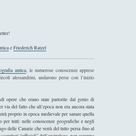
o
g
r
a
f
etter!
i
c
ntica
e
Friederich Ratzel
h
e
h
ografia antica
, le numerose conoscenze apprese
a
circoli alessandrini, andarono perse con l’inizio
n
n
o
di opere che erano state partorite dal genio di
f
er via del fatto che all’epoca non era ancora stata
a
parirà proprio in epoca medievale per sanare quella
t
o per tutti: nelle conoscenze geografiche e negli
t
ago delle Canarie che verrà del tutto persa fino al
o
opritori “ufficiali” dell’arcipelago, non avranno