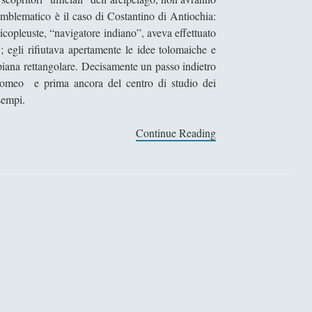
s
blematico è il caso di Costantino di Antiochia:
t
copleuste, “navigatore indiano”, aveva effettuato
o
; egli rifiutava apertamente le idee tolomaiche e
r
 piana rettangolare. Decisamente un passo indietro
i
 Tolomeo e prima ancora del centro di studio dei
a
esempi.
d
a
Continue Reading
S
l
t
l
o
’
r
a
i
n
a
n
d
o
e
z
l
e
l
r
a
o