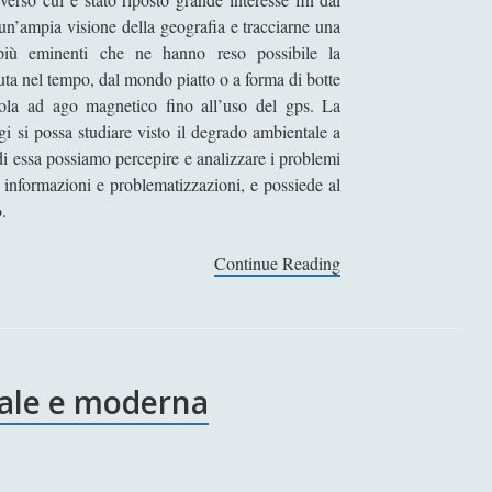
e un’ampia visione della geografia e tracciarne una
i più eminenti che ne hanno reso possibile la
luta nel tempo, dal mondo piatto o a forma di botte
ssola ad ago magnetico fino all’uso del gps. La
gi si possa studiare visto il degrado ambientale a
 di essa possiamo percepire e analizzare i problemi
 informazioni e problematizzazioni, e possiede al
.
Continue Reading
I
g
r
a
n
vale e moderna
d
i
g
e