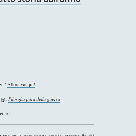
Tzu?
Allora vai qui!
Leggi
Filosofia pura della guerra
!
etter!
 verso cui è stato riposto grande interesse fin dai