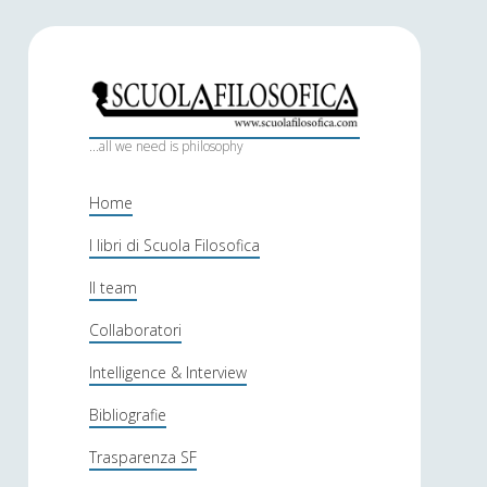
S
c
...all we need is philosophy
u
Home
o
I libri di Scuola Filosofica
l
Il team
a
f
Collaboratori
i
Intelligence & Interview
l
Bibliografie
o
Trasparenza SF