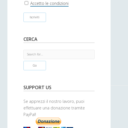
r
Accetto le condizioni
CERCA
S
e
a
r
c
h
SUPPORT US
Se apprezzi il nostro lavoro, puoi
effettuare una donazione tramite
PayPal!