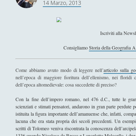
14 Marzo, 2013
Iscriviti alla Newsl
Consigliamo
Storia della Geografia A
Come abbiamo avuto modo di leggere nell’
articolo sulla ge
nell’epoca di maggiore fioritura dell’ellenismo, nei floridi 
dell’epoca altomedievale: cosa succedette di preciso?
Con la fine dell’impero romano, nel 476 d.C., tutte le gran
scienziati e stimati pensatori, andarono in gran parte perdute p
istituita la figura importante dell’amanuense che, infatti, com
lacuna che era stata propria dei secoli precedenti. Un esempi
scritti di Tolomeo veniva riscontrata la conoscenza dell’arcipel
1336 quando Nicoloso da Recco e Lancelotto Malocello, i due sc