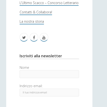
s
L’Ultimo Scacco – Concorso Letterario
o
Contatti & Collabora!
f
La nostra storia
i
c
t
f
y
a
w
a
o
i
c
u
S
Iscriviti alla newsletter
t
e
t
i
Nome
t
b
u
d
e
o
b
e
Indirizzo email:
r
o
e
b
k
a