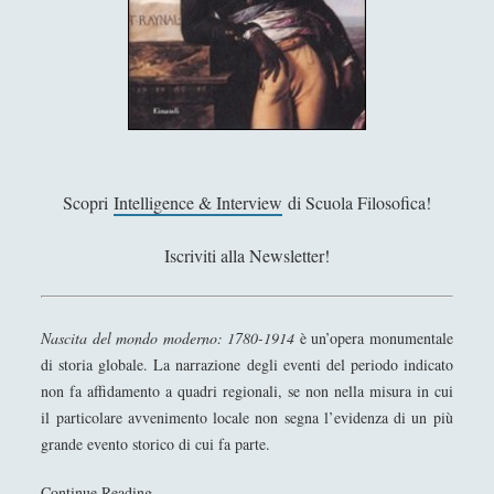
u
Segnalazioni
(223)
►
n
a
Sicurezza e Relazioni Internazionali
(14)
►
l
Storia della Letteratura
(160)
►
e
g
Utilità
(12)
►
g
Venere in Cornice
(44)
►
e
Scopri
Intelligence & Interview
di Scuola Filosofica!
n
d
Iscriviti alla Newsletter!
ARTICOLI PER AUTORE
a
–
Alberto Labellarte
L
Nascita del mondo moderno: 1780-1914
è un’opera monumentale
Alessandro Giorgi
e
di storia globale. La narrazione degli eventi del periodo indicato
b
non fa affidamento a quadri regionali, se non nella misura in cui
Alice Manzoni
r
il particolare avvenimento locale non segna l’evidenza di un più
Andrea Bardazzi
u
grande evento storico di cui fa parte.
n
Andrea Corona
&
Continue Reading
N