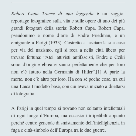
Antologia
(4)
►
Robert Capa Tracce di una leggenda
è un saggio-
Filosofia
(799)
►
reportage fotografico sulla vita e sulle opere di uno dei più
Saggi
(72)
►
grandi fotografi della storia: Robert Capa. Robert Capa,
pseudonimo e nome d’arte di Endre Friedman, è un
Scienza
(84)
►
emigrante a Parigi (1933). Costretto a lasciare la sua casa
Storia
(144)
►
per via del nazismo, egli si reca a nella città libera per
trovare fortuna: “Atei, attivisti antifascisti, Endre e Cziki
Libri Recensiti
(441)
►
sono d’origine ebrea e sanno perfettamente che per loro
non c’è futuro nella Germania di Hitler”.
[1]
A parte la
Random
(28)
►
morte, non c’è altro per loro. Ha con sé poche cose, tra cui
Ironia
(7)
►
una Laica I modello base, con cui aveva iniziato a dilettarsi
di fotografia.
Un Po’ Di Narrativa
(7)
►
Attualità
(12)
►
A Parigi in quel tempo si trovano non soltanto intellettuali
di ogni luogo d’Europa, ma occasioni irripetibili appunto
Azione Filosofica
(4)
►
perché centro generale di smistamento dell’intellighenzia in
fuga e città-simbolo dell’Europa tra le due guerre.
Cinema e Serie
(15)
►