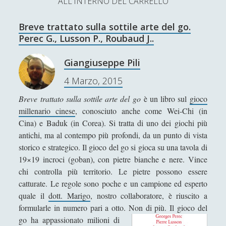
ALL'INTERNO DEL CARRELLO
L’Ultimo Scacco – Concorso Letterario
Breve trattato sulla sottile arte del go.
Contatti & Collabora!
CERCA
Perec G., Lusson P., Roubaud J..
La nostra storia
S
Giangiuseppe Pili
e
t
f
y
4 Marzo, 2015
a
r
SUPPORT US
w
a
o
Breve trattato sulla sottile arte del go
è un libro sul
gioco
c
millenario cinese
, conosciuto anche come Wei-Chi (in
i
c
u
h
Se apprezzi il nostro lavoro, puoi effettuare una
Cina) e Baduk (in Corea). Si tratta di uno dei giochi più
donazione tramite PayPal!
t
e
t
antichi, ma al contempo più profondi, da un punto di vista
storico e strategico. Il gioco del go si gioca su una tavola di
t
b
u
19×19 incroci (goban), con pietre bianche e nere. Vince
e
o
b
chi controlla più territorio. Le pietre possono essere
catturate. Le regole sono poche e un campione ed esperto
Contenuti
r
o
e
quale il
dott. Marigo
, nostro collaboratore, è riuscito a
k
formularle in numero pari a otto. Non di più.
Il gioco del
Antologia
(4)
►
go ha appassionato milioni di