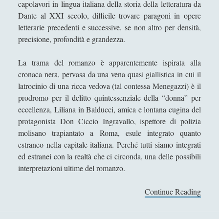
capolavori in lingua italiana della storia della letteratura da
Collana di Scuola Filosofica
(13)
►
Dante al XXI secolo, difficile trovare paragoni in opere
Didattica
(7)
letterarie precedenti e successive, se non altro per densità,
►
precisione, profondità e grandezza.
Economia
(9)
►
La trama del romanzo è apparentemente ispirata alla
Filologia
(4)
►
cronaca nera, pervasa da una vena quasi giallistica in cui il
Geopolitica
(11)
►
latrocinio di una ricca vedova (tal contessa Menegazzi) è il
prodromo per il delitto quintessenziale della “donna” per
I percorsi di SF2.0
(7)
►
eccellenza, Liliana in Balducci, amica e lontana cugina del
In edicola
(1)
►
protagonista Don Ciccio Ingravallo, ispettore di polizia
molisano trapiantato a Roma, esule integrato quanto
Interviste
(70)
►
estraneo nella capitale italiana. Perché tutti siamo integrati
ed estranei con la realtà che ci circonda, una delle possibili
Itinerari
(14)
►
interpretazioni ultime del romanzo.
Musica
(14)
►
Continue Reading
Q
Scacchi
(42)
►
u
Scoutismo
(1)
►
e