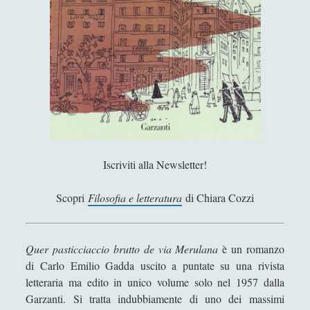
Antologia
(4)
►
Filosofia
(799)
►
Saggi
(72)
►
Scienza
(84)
►
Storia
(144)
►
Libri Recensiti
(441)
►
Random
(28)
Iscriviti alla Newsletter!
►
Ironia
(7)
►
Scopri
Filosofia e letteratura
di Chiara Cozzi
Un Po’ Di Narrativa
(7)
►
Attualità
(12)
►
Quer pasticciaccio brutto de via Merulana
è un romanzo
di Carlo Emilio Gadda uscito a puntate su una rivista
Azione Filosofica
(4)
►
letteraria ma edito in unico volume solo nel 1957 dalla
Cinema e Serie
(15)
►
Garzanti. Si tratta indubbiamente di uno dei massimi