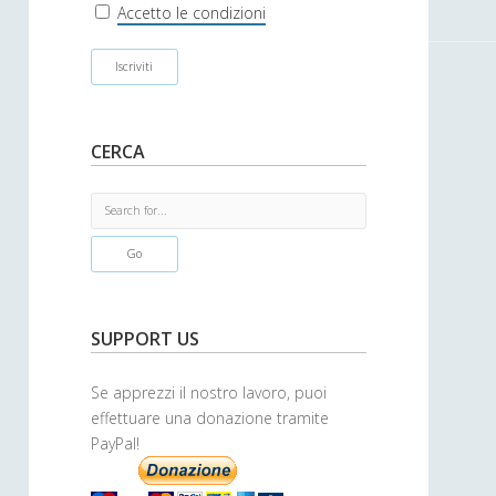
r
Accetto le condizioni
CERCA
S
e
a
r
c
h
SUPPORT US
Se apprezzi il nostro lavoro, puoi
effettuare una donazione tramite
PayPal!