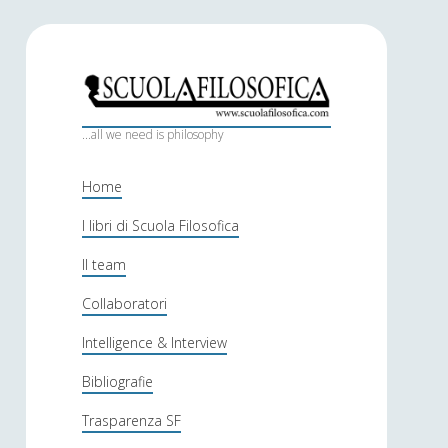
S
c
...all we need is philosophy
u
Home
o
I libri di Scuola Filosofica
l
Il team
a
f
Collaboratori
i
Intelligence & Interview
l
Bibliografie
o
Trasparenza SF