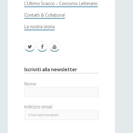
s
L’Ultimo Scacco – Concorso Letterario
o
Contatti & Collabora!
f
La nostra storia
i
c
t
f
y
a
w
a
o
i
c
u
S
Iscriviti alla newsletter
t
e
t
i
Nome
t
b
u
d
e
o
b
e
Indirizzo email:
r
o
e
b
k
a