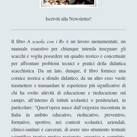
Antologia
(4)
►
Filosofia
(799)
►
Iscriviti alla Newsletter!
Saggi
(72)
►
Scienza
(84)
►
Il libro
A scuola con i Re
è un lavoro monumentale, un
manuale esaustivo per chiunque intenda insegnare gli
Storia
(144)
►
scacchi e voglia possedere un quadro teorico e concettuale
Libri Recensiti
(441)
►
per affrontare problemi tecnici e pratici della didattica
scacchistica. Da un lato, dunque, il libro fornisce una
Random
(28)
►
cornice teorica a sfondo didattico, da un altro esso vuole
Ironia
(7)
►
trasmettere e tramandare le esperienze più significative di
chi ha svolto attività di educazione e rieducazione sul
Un Po’ Di Narrativa
(7)
►
campo, all’interno di istituti scolastici o penitenziari, in
particolare: “Quest’opera nasce dall’esigenza riscontrata in
Attualità
(12)
►
Italia in ambito educativo, rieducativo, preventivo,
Azione Filosofica
(4)
►
formativo, sportivo, nei contesti scolastici, aziendali,
clinico-sanitari e carcerari, di avere uno strumento testuale
Cinema e Serie
(15)
►
scientifico teorico-pratico ragionato, organico e completo,