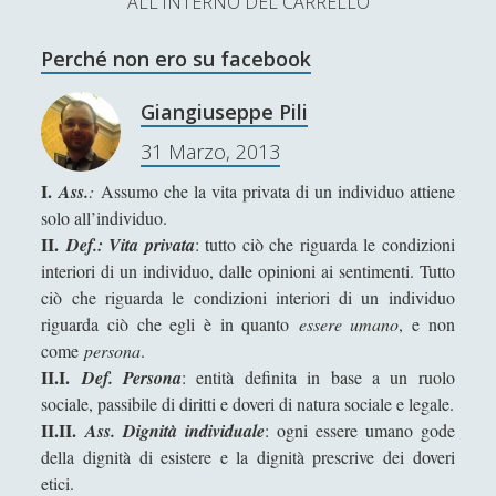
ALL'INTERNO DEL CARRELLO
L’Ultimo Scacco – Concorso Letterario
Perché non ero su facebook
Contatti & Collabora!
CERCA
La nostra storia
Giangiuseppe Pili
S
31 Marzo, 2013
e
t
f
y
a
I.
Ass.
:
Assumo che la vita privata di un individuo attiene
r
SUPPORT US
w
a
o
solo all’individuo.
c
II.
Def.: Vita privata
: tutto ciò che riguarda le condizioni
i
c
u
h
Se apprezzi il nostro lavoro, puoi effettuare una
interiori di un individuo, dalle opinioni ai sentimenti. Tutto
donazione tramite PayPal!
t
e
t
ciò che riguarda le condizioni interiori di un individuo
riguarda ciò che egli è in quanto
essere umano
, e non
t
b
u
come
persona
.
e
o
b
II.I.
Def. Persona
: entità definita in base a un ruolo
sociale, passibile di diritti e doveri di natura sociale e legale.
Contenuti
r
o
e
II.II.
Ass. Dignità individuale
: ogni essere umano gode
k
della dignità di esistere e la dignità prescrive dei doveri
Antologia
(4)
►
etici.