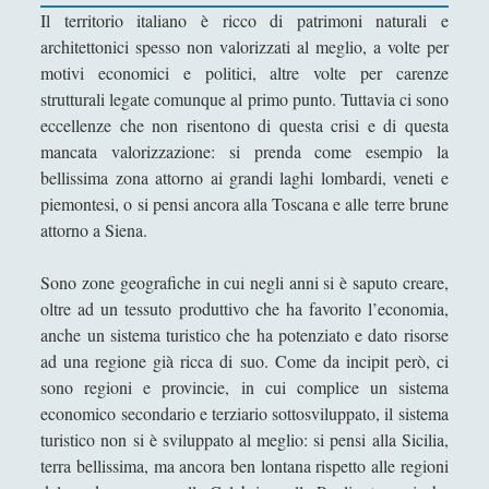
Filosofia
(799)
►
Il territorio italiano è ricco di patrimoni naturali e
architettonici spesso non valorizzati al meglio, a volte per
Saggi
(72)
►
motivi economici e politici, altre volte per carenze
Scienza
(84)
strutturali legate comunque al primo punto. Tuttavia ci sono
►
eccellenze che non risentono di questa crisi e di questa
Storia
(144)
►
mancata valorizzazione: si prenda come esempio la
bellissima zona attorno ai grandi laghi lombardi, veneti e
Libri Recensiti
(441)
►
piemontesi, o si pensi ancora alla Toscana e alle terre brune
Random
(28)
►
attorno a Siena.
Ironia
(7)
►
Sono zone geografiche in cui negli anni si è saputo creare,
Un Po’ Di Narrativa
(7)
►
oltre ad un tessuto produttivo che ha favorito l’economia,
anche un sistema turistico che ha potenziato e dato risorse
Attualità
(12)
►
ad una regione già ricca di suo. Come da incipit però, ci
sono regioni e provincie, in cui complice un sistema
Azione Filosofica
(4)
►
economico secondario e terziario sottosviluppato, il sistema
Cinema e Serie
(15)
►
turistico non si è sviluppato al meglio: si pensi alla Sicilia,
terra bellissima, ma ancora ben lontana rispetto alle regioni
Collana di Scuola Filosofica
(13)
►