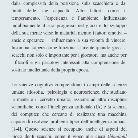
dalla complessità della posizione sulla scacchiera e dai
Didattica
(7)
►
limiti delle sue capacità. Altri fattori, come il
temperamento, l’esperienza e l’ambiente, influenzano
Economia
(9)
►
indubbiamente il suo progresso nel gioco e lo sviluppo
Filologia
(4)
►
della sua mente verso la maturità, mentre i fattori emotivi –
ansie e speranze – influenzano la sua volontà di vincere.
Geopolitica
(11)
►
Insomma, sapere come funziona la mente quando gioca a
I percorsi di SF2.0
(7)
►
scacchi non solo è importante per i giocatori
,
ma anche per
i filosofi e gli psicologi interessati alla comprensione del
In edicola
(1)
►
sostrato intellettuale della propria epoca.
Interviste
(70)
►
Le scienze cognitive comprendono i campi delle scienze
Itinerari
(14)
►
umane, filosofia, psicologia e neuroscienze, che studiano
la mente e il cervello umano, assieme ad altre discipline
Musica
(14)
►
scientifiche, come l’intelligenza artificiale (IA) e la scienza
Scacchi
(42)
►
dei computer, che cercano di realizzare una macchina
capace di risolvere problemi tipici dell’intelligenza umana
Scoutismo
(1)
►
[1-4]. Queste scienze si occupano anche di aspetti del
Segnalazioni
(223)
►
gioco degli scacchi, come il gioco alla cieca (
blindfold