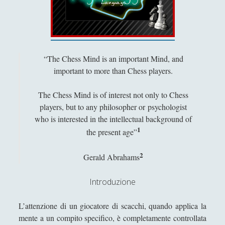
Filosofia
(799)
►
Saggi
(72)
►
Scienza
(84)
►
“The Chess Mind is an important Mind, and
Storia
(144)
►
important to more than Chess players.
Libri Recensiti
(441)
►
The Chess Mind is of interest not only to Chess
Random
(28)
►
players, but to any philosopher or psychologist
who is interested in the intellectual background of
Ironia
(7)
►
1
the present age”
Un Po’ Di Narrativa
(7)
►
2
Gerald Abrahams
Attualità
(12)
►
Azione Filosofica
(4)
►
Introduzione
Cinema e Serie
(15)
►
L’attenzione di un giocatore di scacchi, quando applica la
Collana di Scuola Filosofica
(13)
►
mente a un compito specifico, è completamente controllata