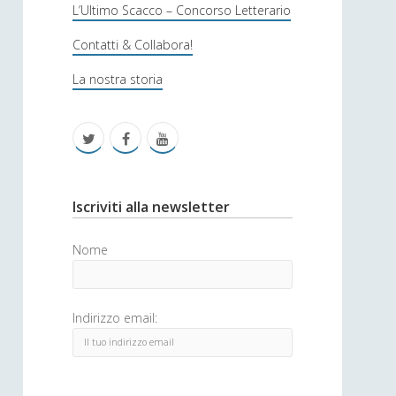
s
L’Ultimo Scacco – Concorso Letterario
o
Contatti & Collabora!
f
La nostra storia
i
c
t
f
y
a
w
a
o
i
c
u
S
Iscriviti alla newsletter
t
e
t
i
Nome
t
b
u
d
e
o
b
e
Indirizzo email:
r
o
e
b
k
a