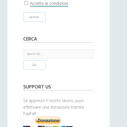
r
Accetto le condizioni
CERCA
S
e
a
r
c
h
SUPPORT US
Se apprezzi il nostro lavoro, puoi
effettuare una donazione tramite
PayPal!