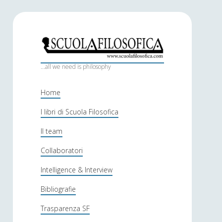
S
c
...all we need is philosophy
u
Home
o
I libri di Scuola Filosofica
l
Il team
a
f
Collaboratori
i
Intelligence & Interview
l
Bibliografie
o
Trasparenza SF