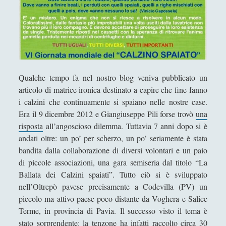
Antologia
(4)
►
Filosofia
(799)
►
Saggi
(72)
►
Scienza
(84)
►
Qualche tempo fa nel nostro blog veniva pubblicato un
Storia
(144)
►
articolo di matrice ironica destinato a capire che fine fanno
Libri Recensiti
(441)
►
i calzini che continuamente si spaiano nelle nostre case.
Era il 9 dicembre 2012 e Giangiuseppe Pili forse trovò
una
Random
(28)
►
risposta
all’angoscioso dilemma. Tuttavia 7 anni dopo si è
andati oltre: un po’ per scherzo, un po’ seriamente è stata
Ironia
(7)
►
bandita dalla collaborazione di diversi volontari e un paio
Un Po’ Di Narrativa
(7)
►
di piccole associazioni, una gara semiseria dal titolo “La
Ballata dei Calzini spaiati”. Tutto ciò si è sviluppato
Attualità
(12)
►
nell’Oltrepò pavese precisamente a Codevilla (PV) un
Azione Filosofica
(4)
►
piccolo ma attivo paese poco distante da Voghera e Salice
Terme, in provincia di Pavia. Il successo visto il tema è
Cinema e Serie
(15)
►
stato sorprendente: la tenzone ha infatti raccolto circa 30