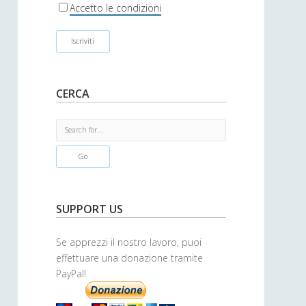
r
Accetto le condizioni
CERCA
S
e
a
r
c
h
SUPPORT US
Se apprezzi il nostro lavoro, puoi
effettuare una donazione tramite
PayPal!