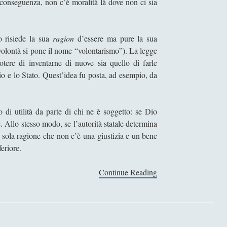
i conseguenza, non c’è moralità là dove non ci sia
o risiede la sua
ragion
d’essere ma pure la sua
a volontà si pone il nome “volontarismo”). La legge
otere di inventarne di nuove sia quello di farle
io e lo Stato. Quest’idea fu posta, ad esempio, da
 di utilità da parte di chi ne è soggetto: se Dio
. Allo stesso modo, se l’autorità statale determina
la sola ragione che non c’è una giustizia e un bene
eriore.
Continue Reading
V
o
l
o
n