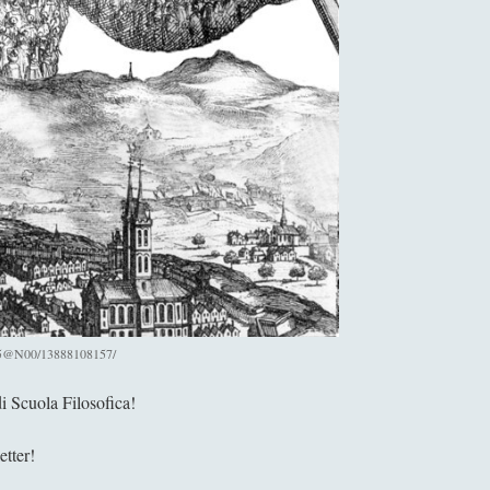
465@N00/13888108157/
i Scuola Filosofica!
etter!