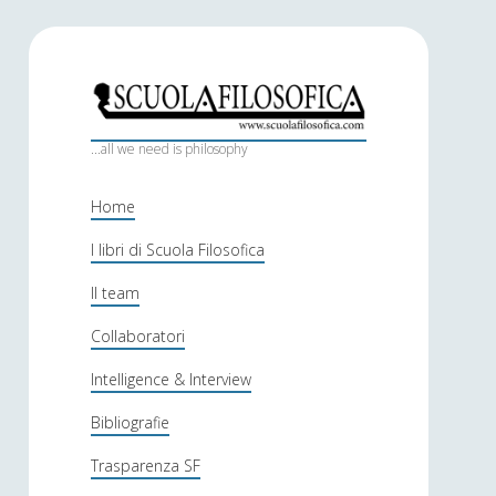
S
c
...all we need is philosophy
u
Home
o
I libri di Scuola Filosofica
l
Il team
a
f
Collaboratori
i
Intelligence & Interview
l
Bibliografie
o
Trasparenza SF