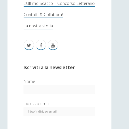
s
L’Ultimo Scacco – Concorso Letterario
o
Contatti & Collabora!
f
La nostra storia
i
c
t
f
y
a
w
a
o
i
c
u
S
Iscriviti alla newsletter
t
e
t
i
Nome
t
b
u
d
e
o
b
e
Indirizzo email:
r
o
e
b
k
a