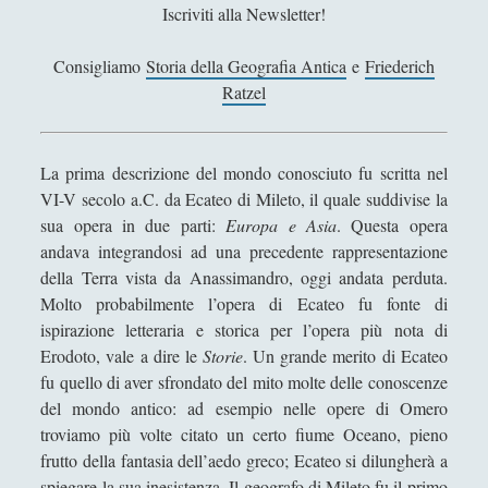
Antologia
(4)
►
Iscriviti alla Newsletter!
Filosofia
(799)
►
Consigliamo
Storia della Geografia Antica
e
Friederich
Ratzel
Saggi
(72)
►
Scienza
(84)
►
La prima descrizione del mondo conosciuto fu scritta nel
Storia
(144)
►
VI-V secolo a.C. da Ecateo di Mileto, il quale suddivise la
Libri Recensiti
(441)
►
sua opera in due parti:
Europa e Asia
. Questa opera
andava integrandosi ad una precedente rappresentazione
Random
(28)
►
della Terra vista da Anassimandro, oggi andata perduta.
Ironia
(7)
►
Molto probabilmente l’opera di Ecateo fu fonte di
ispirazione letteraria e storica per l’opera più nota di
Un Po’ Di Narrativa
(7)
►
Erodoto, vale a dire le
Storie
. Un grande merito di Ecateo
fu quello di aver sfrondato del mito molte delle conoscenze
Attualità
(12)
►
del mondo antico: ad esempio nelle opere di Omero
Azione Filosofica
(4)
►
troviamo più volte citato un certo fiume Oceano, pieno
frutto della fantasia dell’aedo greco; Ecateo si dilungherà a
Cinema e Serie
(15)
►
spiegare la sua inesistenza. Il geografo di Mileto fu il primo