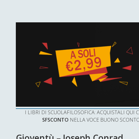
I LIBRI DI SCUOLAFILOSOFICA: ACQUISTALI QU
SFSCONTO
NELLA VOCE BUONO SCONTO 
Gioventù – Joseph Conrad