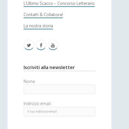
s
L’Ultimo Scacco – Concorso Letterario
o
Contatti & Collabora!
f
La nostra storia
i
c
t
f
y
a
w
a
o
i
c
u
S
Iscriviti alla newsletter
t
e
t
i
Nome
t
b
u
d
e
o
b
e
Indirizzo email:
r
o
e
b
k
a