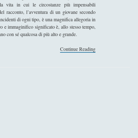
la vita in cui le circostanze più impensabili
del racconto, l’avventura di un giovane secondo
ncidenti di ogni tipo, è una magnifica allegoria in
ro e immaginifico significato è, allo stesso tempo,
ano con sé qualcosa di più alto e grande.
Continue Reading
G
i
o
v
e
n
t
ù
–
J
o
s
e