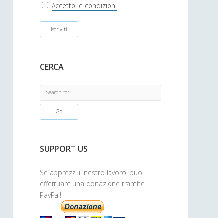
r
Accetto le condizioni
CERCA
S
e
a
r
c
h
SUPPORT US
Se apprezzi il nostro lavoro, puoi
effettuare una donazione tramite
PayPal!