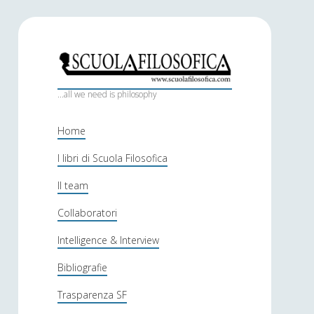
S
c
...all we need is philosophy
u
Home
o
I libri di Scuola Filosofica
l
Il team
a
f
Collaboratori
i
Intelligence & Interview
l
Bibliografie
o
Trasparenza SF