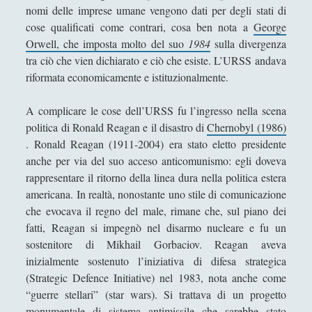
nomi delle imprese umane vengono dati per degli stati di
Didattica
(7)
►
cose qualificati come contrari, cosa ben nota a
George
Economia
(9)
►
Orwell, che imposta molto del suo
1984
sulla divergenza
tra ciò che vien dichiarato e ciò che esiste. L’URSS andava
Filologia
(4)
►
riformata economicamente e istituzionalmente.
Geopolitica
(11)
►
A complicare le cose dell’URSS fu l’ingresso nella scena
I percorsi di SF2.0
(7)
►
politica di Ronald Reagan e il disastro di
Chernobyl (1986)
. Ronald Reagan (1911-2004) era stato eletto presidente
In edicola
(1)
►
anche per via del suo acceso anticomunismo: egli doveva
Interviste
(70)
►
rappresentare il ritorno della linea dura nella politica estera
americana. In realtà, nonostante uno stile di comunicazione
Itinerari
(14)
►
che evocava il regno del male, rimane che, sul piano dei
Musica
(14)
fatti, Reagan si impegnò nel disarmo nucleare e fu un
►
sostenitore di Mikhail Gorbaciov. Reagan aveva
Scacchi
(42)
►
inizialmente sostenuto l’iniziativa di difesa strategica
(Strategic Defence Initiative) nel 1983, nota anche come
Scoutismo
(1)
►
“guerre stellari” (star wars). Si trattava di un progetto
Segnalazioni
(223)
►
monumentale di sistema antimissile che sarebbe stato