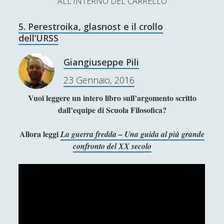
ALL'INTERNO DEL CARRELLO
L’Ultimo Scacco – Concorso Letterario
5. Perestroika, glasnost e il crollo
Contatti & Collabora!
CERCA
dell’URSS
La nostra storia
S
Giangiuseppe Pili
e
t
f
y
23 Gennaio, 2016
a
r
SUPPORT US
w
a
o
Vuoi leggere un intero libro sull’argomento scritto
c
dall’equipe di Scuola Filosofica?
i
c
u
h
Se apprezzi il nostro lavoro, puoi effettuare una
donazione tramite PayPal!
t
e
t
Allora leggi
La guerra fredda – Una guida al più grande
confronto del XX secolo
t
b
u
e
o
b
Contenuti
r
o
e
k
Antologia
(4)
►