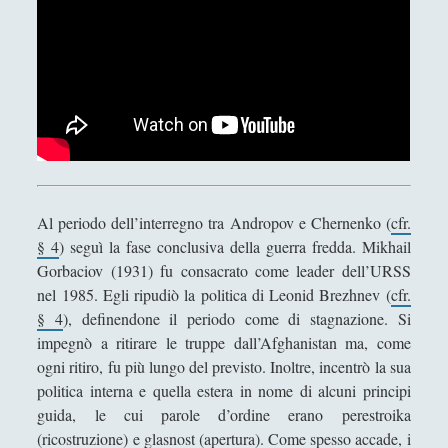
Filosofia
(799)
►
Saggi
(72)
►
Scienza
(84)
►
Storia
(144)
►
Libri Recensiti
(441)
►
Random
(28)
►
Al periodo dell’interregno tra Andropov e Chernenko (
cfr.
Ironia
(7)
►
§ 4
) seguì la fase conclusiva della guerra fredda. Mikhail
Gorbaciov (1931) fu consacrato come leader dell’URSS
Un Po’ Di Narrativa
(7)
►
nel 1985. Egli ripudiò la politica di Leonid Brezhnev (
cfr.
Attualità
(12)
§ 4
), definendone il periodo come di stagnazione. Si
►
impegnò a ritirare le truppe dall’Afghanistan ma, come
Azione Filosofica
(4)
►
ogni ritiro, fu più lungo del previsto. Inoltre, incentrò la sua
politica interna e quella estera in nome di alcuni principi
Cinema e Serie
(15)
►
guida, le cui parole d’ordine erano perestroika
Collana di Scuola Filosofica
(13)
►
(ricostruzione) e glasnost (apertura). Come spesso accade, i