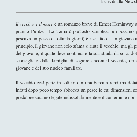
Iscriviti alla Newsl
Il vecchio e il mare
è un romanzo breve di Ernest Heminway app
premio Pulitzer. La trama è piuttosto semplice: un vecchio p
pescava un pesce da ottanta giorni) è assistito da un giovane a
principio, il giovane non solo sfama e aiuta il vecchio, ma gli p
del giovane, il quale deve continuare la sua strada da solo: do
sconsigliato dalla famiglia di seguire ancora il vecchio, or
giovane e del suo nucleo familiare.
Il vecchio così parte in solitario in una barca a remi ma dota
Infatti dopo poco tempo abbocca un pesce le cui dimensioni son
predatore saranno legate indissolubilmente e il cui termine non p