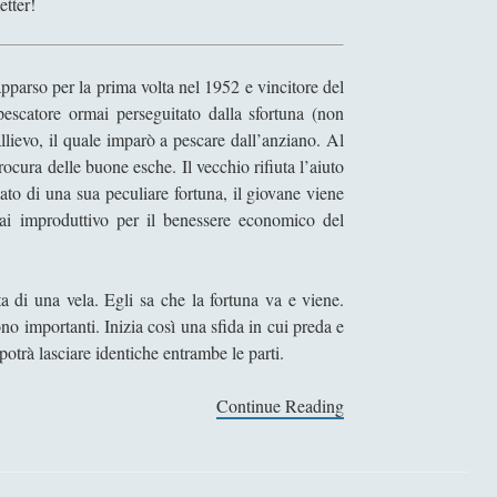
etter!
arso per la prima volta nel 1952 e vincitore del
escatore ormai perseguitato dalla sfortuna (non
llievo, il quale imparò a pescare dall’anziano. Al
rocura delle buone esche. Il vecchio rifiuta l’aiuto
tato di una sua peculiare fortuna, il giovane viene
mai improduttivo per il benessere economico del
ta di una vela. Egli sa che la fortuna va e viene.
o importanti. Inizia così una sfida in cui preda e
otrà lasciare identiche entrambe le parti.
Continue Reading
I
l
v
e