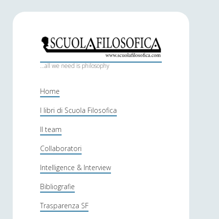
S
c
...all we need is philosophy
u
Home
o
I libri di Scuola Filosofica
l
Il team
a
f
Collaboratori
i
Intelligence & Interview
l
Bibliografie
o
Trasparenza SF