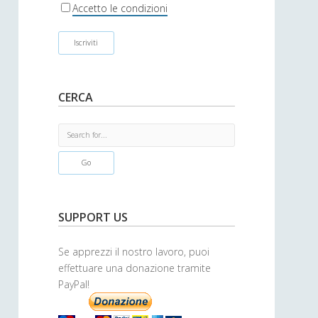
r
Accetto le condizioni
CERCA
S
e
a
r
c
h
SUPPORT US
Se apprezzi il nostro lavoro, puoi
effettuare una donazione tramite
PayPal!