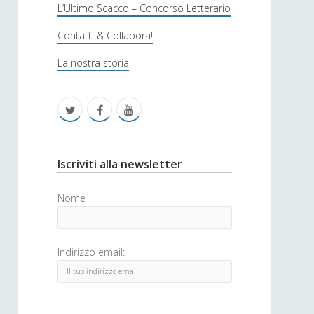
s
L’Ultimo Scacco – Concorso Letterario
o
Contatti & Collabora!
f
La nostra storia
i
c
t
f
y
a
w
a
o
i
c
u
S
Iscriviti alla newsletter
t
e
t
i
Nome
t
b
u
d
e
o
b
e
Indirizzo email:
r
o
e
b
k
a