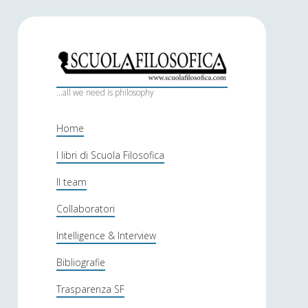
S
c
...all we need is philosophy
u
Home
o
I libri di Scuola Filosofica
l
Il team
a
f
Collaboratori
i
Intelligence & Interview
l
Bibliografie
o
Trasparenza SF