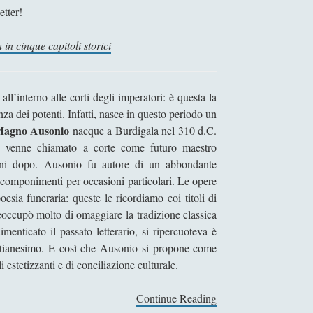
etter!
a in cinque capitoli storici
l’interno alle corti degli imperatori: è questa la
za dei potenti. Infatti, nasce in questo periodo un
Magno Ausonio
nacque a Burdigala nel 310 d.C.
. venne chiamato a corte come futuro maestro
’anni dopo. Ausonio fu autore di un abbondante
 e componimenti per occasioni particolari. Le opere
esia funeraria: queste le ricordiamo coi titoli di
eoccupò molto di omaggiare la tradizione classica
menticato il passato letterario, si ripercuoteva è
istianesimo. E così che Ausonio si propone come
i estetizzanti e di conciliazione culturale.
Continue Reading
L