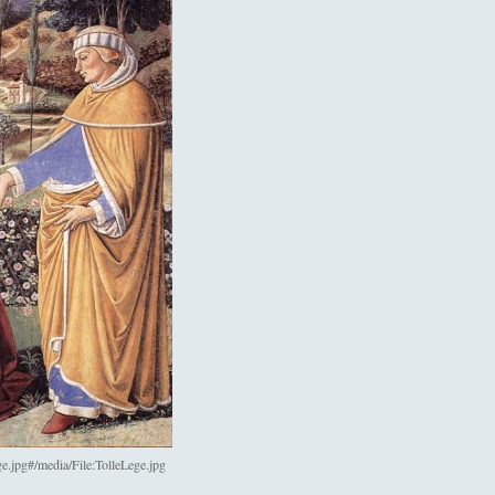
e.jpg#/media/File:TolleLege.jpg