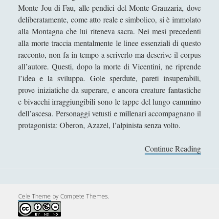
Filosofia
(799)
►
Monte Jou di Fau, alle pendici del Monte Grauzaria, dove
deliberatamente, come atto reale e simbolico, si è immolato
Saggi
(72)
►
alla Montagna che lui riteneva sacra. Nei mesi precedenti
alla morte traccia mentalmente le linee essenziali di questo
Scienza
(84)
►
racconto, non fa in tempo a scriverlo ma descrive il corpus
Storia
(144)
►
all’autore. Questi, dopo la morte di Vicentini, ne riprende
l’idea e la sviluppa. Gole sperdute, pareti insuperabili,
Libri Recensiti
(441)
►
prove iniziatiche da superare, e ancora creature fantastiche
Random
(28)
►
e bivacchi irraggiungibili sono le tappe del lungo cammino
dell’ascesa. Personaggi vetusti e millenari accompagnano il
Ironia
(7)
►
protagonista: Oberon, Azazel, l’alpinista senza volto.
Un Po’ Di Narrativa
(7)
►
Continue Reading
I
Attualità
(12)
►
l
m
Azione Filosofica
(4)
►
o
Cinema e Serie
(15)
►
n
Cele Theme
by Compete Themes.
t
Collana di Scuola Filosofica
(13)
►
e