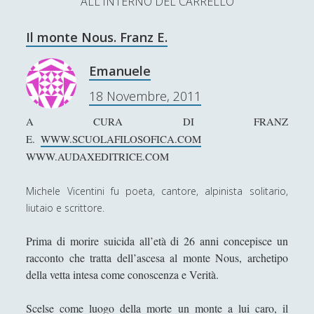
ALL'INTERNO DEL CARRELLO
L’Ultimo Scacco – Concorso Letterario
Il monte Nous. Franz E.
Contatti & Collabora!
CERCA
La nostra storia
Emanuele
S
18 Novembre, 2011
e
t
f
y
a
A CURA DI FRANZ
r
SUPPORT US
w
a
o
E.
WWW.SCUOLAFILOSOFICA.COM
c
WWW.AUDAXEDITRICE.COM
i
c
u
h
Se apprezzi il nostro lavoro, puoi effettuare una
donazione tramite PayPal!
t
e
t
Michele Vicentini fu poeta, cantore, alpinista solitario,
liutaio e scrittore.
t
b
u
e
o
b
Prima di morire suicida all’età di 26 anni concepisce un
racconto che tratta dell’ascesa al monte Nous, archetipo
Contenuti
r
o
e
della vetta intesa come conoscenza e Verità.
k
Antologia
(4)
►
Scelse come luogo della morte un monte a lui caro, il