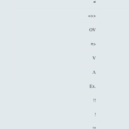
≠
Filosofia
(799)
►
Saggi
(72)
►
=>>
Scienza
(84)
►
OV
Storia
(144)
►
≡>
Libri Recensiti
(441)
►
V
Random
(28)
►
Ironia
(7)
►
Λ
Un Po’ Di Narrativa
(7)
►
Ex.
Attualità
(12)
►
!!
Azione Filosofica
(4)
►
Cinema e Serie
(15)
►
!
Collana di Scuola Filosofica
(13)
►
?!