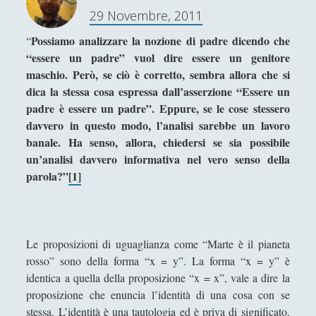
29 Novembre, 2011
n
Sicurezza e Relazioni Internazionali
(14)
►
s
Possiamo analizzare la nozione di padre dicendo che
“
Storia della Letteratura
(160)
►
e
“essere un padre” vuol dire essere un genitore
n
maschio. Però, se ciò è corretto, sembra allora che si
Utilità
(12)
►
s
dica la stessa cosa espressa dall’asserzione “Essere un
o
Venere in Cornice
(44)
►
padre è essere un padre”. Eppure, se le cose stessero
e
davvero in questo modo, l’analisi sarebbe un lavoro
Antologia F-M
s
banale. Ha senso, allora, chiedersi se sia possibile
i
Antologia N-S
un’analisi davvero informativa nel vero senso della
g
parola?”
[1]
Antologia T-Z.
n
i
'; collapsItems['collapsCat-4:4'] = '
f
i
Le proposizioni di uguaglianza come “Marte è il pianeta
Anassagora - Vita e Opere
c
rosso” sono della forma “x = y”. La forma “x = y” è
Anassimandro - Vita e opere
a
identica a quella della proposizione “x = x”, vale a dire la
t
Anassimene - Vita e opere
proposizione che enuncia l’identità di una cosa con se
o
stessa. L’identità è una tautologia ed è priva di significato.