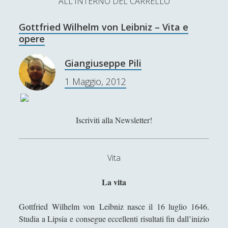
ALL'INTERNO DEL CARRELLO
L’Ultimo Scacco – Concorso Letterario
Gottfried Wilhelm von Leibniz – Vita e
Contatti & Collabora!
CERCA
opere
La nostra storia
S
Giangiuseppe Pili
e
t
f
y
1 Maggio, 2012
a
r
SUPPORT US
w
a
o
c
i
c
u
h
Iscriviti alla Newsletter!
Se apprezzi il nostro lavoro, puoi effettuare una
donazione tramite PayPal!
t
e
t
t
b
u
Vita
e
o
b
La vita
Contenuti
r
o
e
Gottfried Wilhelm von Leibniz nasce il 16 luglio 1646.
k
Antologia
(4)
►
Studia a Lipsia e consegue eccellenti risultati fin dall’inizio