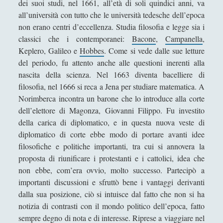
dei suoi studi, nel 1661, all’età di soli quindici anni, va
Filosofia
(799)
►
all’università con tutto che le università tedesche dell’epoca
Saggi
(72)
►
non erano centri d’eccellenza. Studia filosofia e legge sia i
classici che i contemporanei:
Bacone
,
Campanella
,
Scienza
(84)
►
Keplero, Galileo e
Hobbes
. Come si vede dalle sue letture
del periodo, fu attento anche alle questioni inerenti alla
Storia
(144)
►
nascita della scienza. Nel 1663 diventa bacelliere di
Libri Recensiti
(441)
►
filosofia, nel 1666 si reca a Jena per studiare matematica. A
Norimberca incontra un barone che lo introduce alla corte
Random
(28)
►
dell’elettore di Magonza, Giovanni Filippo. Fu investito
Ironia
(7)
►
della carica di diplomatico, e in questa nuova veste di
diplomatico di corte ebbe modo di portare avanti idee
Un Po’ Di Narrativa
(7)
►
filosofiche e politiche importanti, tra cui si annovera la
proposta di riunificare i protestanti e i cattolici, idea che
Attualità
(12)
►
non ebbe, com’era ovvio, molto successo. Partecipò a
Azione Filosofica
(4)
►
importanti discussioni e sfruttò bene i vantaggi derivanti
dalla sua posizione, ciò si intuisce dal fatto che non si ha
Cinema e Serie
(15)
►
notizia di contrasti con il mondo politico dell’epoca, fatto
Collana di Scuola Filosofica
(13)
►
sempre degno di nota e di interesse. Riprese a viaggiare nel