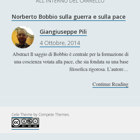
ALL'INTERNO DEL CARRELLO
L’Ultimo Scacco – Concorso Letterario
Norberto Bobbio sulla guerra e sulla pace
Contatti & Collabora!
CERCA
La nostra storia
Giangiuseppe Pili
S
4 Ottobre, 2014
e
t
f
y
a
Abstract Il saggio di Bobbio è centrale per la formazione di
r
SUPPORT US
w
a
o
una coscienza votata alla pace, che sia fondata su una base
c
filosofica rigorosa. L’autore…
i
c
u
h
Se apprezzi il nostro lavoro, puoi effettuare una
donazione tramite PayPal!
t
e
t
Continue Reading
N
o
t
b
u
r
e
o
b
b
e
Cele Theme
by Compete Themes.
Contenuti
r
o
e
r
k
t
Antologia
(4)
►
o