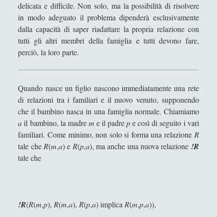
Antologia
(4)
►
delicata e difficile. Non solo, ma la possibilità di risolvere
in modo adeguato il problema dipenderà esclusivamente
Filosofia
(799)
►
dalla capacità di saper riadattare la propria relazione con
tutti gli altri membri della famiglia e tutti devono fare,
Saggi
(72)
►
perciò, la loro parte.
Scienza
(84)
►
Storia
(144)
►
Quando nasce un figlio nascono immediatamente una rete
Libri Recensiti
(441)
►
di relazioni tra i familiari e il nuovo venuto, supponendo
che il bambino nasca in una famiglia normale. Chiamiamo
Random
(28)
►
a
il bambino, la madre
m
e il padre
p
e così di seguito i vari
Ironia
(7)
►
familiari. Come minimo, non solo si forma una relazione
R
tale che
R
(
m
,
a
) e
R
(
p
,
a
), ma anche una nuova relazione
!R
Un Po’ Di Narrativa
(7)
►
tale che
Attualità
(12)
►
Azione Filosofica
(4)
►
!R
(
R
(
m
,
p
),
R
(
m
,
a
),
R
(
p
,
a
) implica
R
(
m
,
p
,
a
)),
Cinema e Serie
(15)
►