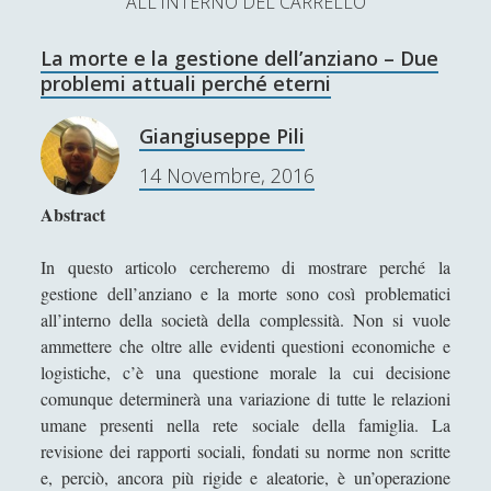
ALL'INTERNO DEL CARRELLO
L’Ultimo Scacco – Concorso Letterario
La morte e la gestione dell’anziano – Due
Contatti & Collabora!
CERCA
problemi attuali perché eterni
La nostra storia
S
Giangiuseppe Pili
e
t
f
y
14 Novembre, 2016
a
r
w
a
o
Abstract
c
SUPPORT US
i
c
u
h
In questo articolo cercheremo di mostrare perché la
t
e
t
gestione dell’anziano e la morte sono così problematici
Se apprezzi il nostro lavoro, puoi effettuare una
all’interno della società della complessità. Non si vuole
donazione tramite PayPal!
t
b
u
ammettere che oltre alle evidenti questioni economiche e
e
o
b
logistiche, c’è una questione morale la cui decisione
comunque determinerà una variazione di tutte le relazioni
r
o
e
umane presenti nella rete sociale della famiglia. La
Contenuti
k
revisione dei rapporti sociali, fondati su norme non scritte
e, perciò, ancora più rigide e aleatorie, è un’operazione