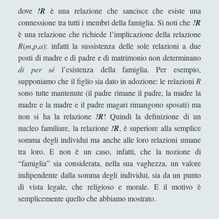
Collana di Scuola Filosofica
(13)
►
dove
!R
è una relazione che sancisce che esiste una
connessione tra tutti i membri della famiglia. Si noti che
!R
Didattica
(7)
►
è una relazione che richiede l’implicazione della relazione
Economia
(9)
R
(
m
,
p
,
a
): infatti la sussistenza delle sole relazioni a due
►
posti di madre e di padre e di matrimonio non determinano
Filologia
(4)
►
di per sé
l’esistenza della famiglia. Per esempio,
supponiamo che il figlio sia dato in adozione: le relazioni
R
Geopolitica
(11)
►
sono tutte mantenute (il padre rimane il padre, la madre la
I percorsi di SF2.0
(7)
►
madre e la madre e il padre magari rimangono sposati) ma
non si ha la relazione
!R
! Quindi la definizione di un
In edicola
(1)
►
nucleo familiare, la relazione
!R
, è superiore alla semplice
Interviste
(70)
►
somma degli individui ma anche alle loro relazioni umane
tra loro. E non è un caso, infatti, che la nozione di
Itinerari
(14)
►
“famiglia” sia considerata, nella sua vaghezza, un valore
indipendente dalla somma degli individui, sia da un punto
Musica
(14)
►
di vista legale, che religioso e morale. E il motivo è
Scacchi
(42)
►
semplicemente quello che abbiamo mostrato.
Scoutismo
(1)
►