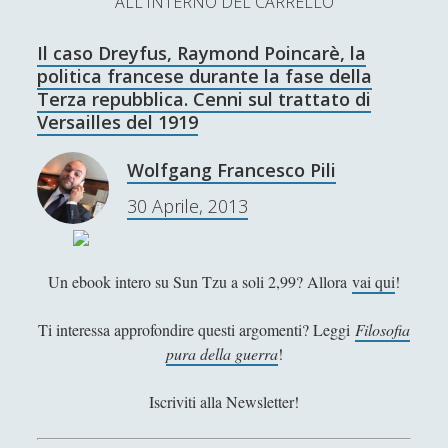
ALL'INTERNO DEL CARRELLO
L’Ultimo Scacco – Concorso Letterario
Il caso Dreyfus, Raymond Poincarè, la
Contatti & Collabora!
CERCA
politica francese durante la fase della
La nostra storia
Terza repubblica. Cenni sul trattato di
S
Versailles del 1919
e
t
f
y
a
Wolfgang Francesco Pili
r
w
a
o
30 Aprile, 2013
c
SUPPORT US
i
c
u
h
t
e
t
Se apprezzi il nostro lavoro, puoi effettuare una
Un ebook intero su Sun Tzu a soli 2,99? Allora
vai qui
!
donazione tramite PayPal!
t
b
u
Ti interessa approfondire questi argomenti? Leggi
Filosofia
e
o
b
pura della guerra
!
r
o
e
Iscriviti alla Newsletter!
Contenuti
k