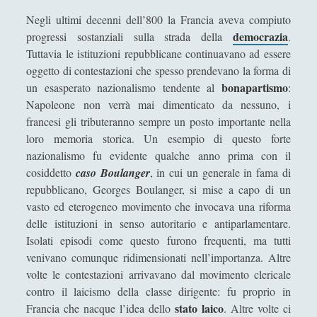
Antologia
(4)
►
Negli ultimi decenni dell’800 la Francia aveva compiuto
Filosofia
(799)
►
democrazia
progressi sostanziali sulla strada della
.
Tuttavia le istituzioni repubblicane continuavano ad essere
Saggi
(72)
►
oggetto di contestazioni che spesso prendevano la forma di
bonapartismo
Scienza
(84)
un esasperato nazionalismo tendente al
:
►
Napoleone non verrà mai dimenticato da nessuno, i
Storia
(144)
►
francesi gli tributeranno sempre un posto importante nella
loro memoria storica. Un esempio di questo forte
Libri Recensiti
(441)
►
nazionalismo fu evidente qualche anno prima con il
Random
(28)
►
cosiddetto
caso Boulanger
, in cui un generale in fama di
repubblicano, Georges Boulanger, si mise a capo di un
Ironia
(7)
►
vasto ed eterogeneo movimento che invocava una riforma
Un Po’ Di Narrativa
(7)
►
delle istituzioni in senso autoritario e antiparlamentare.
Isolati episodi come questo furono frequenti, ma tutti
Attualità
(12)
►
venivano comunque ridimensionati nell’importanza. Altre
volte le contestazioni arrivavano dal movimento clericale
Azione Filosofica
(4)
►
contro il laicismo della classe dirigente: fu proprio in
Cinema e Serie
(15)
►
stato laico
Francia che nacque l’idea dello
. Altre volte ci