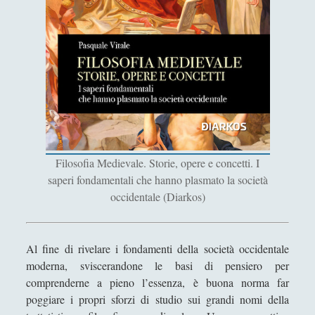
Filosofia
(799)
►
Saggi
(72)
►
Scienza
(84)
►
Storia
(144)
►
Libri Recensiti
(441)
►
Random
(28)
►
Filosofia Medievale. Storie, opere e concetti. I
Ironia
(7)
►
saperi fondamentali che hanno plasmato la società
occidentale (Diarkos)
Un Po’ Di Narrativa
(7)
►
Attualità
(12)
►
Al fine di rivelare i fondamenti della società occidentale
Azione Filosofica
(4)
►
moderna, sviscerandone le basi di pensiero per
Cinema e Serie
(15)
►
comprenderne a pieno l’essenza, è buona norma far
poggiare i propri sforzi di studio sui grandi nomi della
Collana di Scuola Filosofica
(13)
►