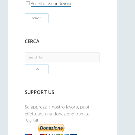
r
Accetto le condizioni
CERCA
S
e
a
r
c
h
SUPPORT US
Se apprezzi il nostro lavoro, puoi
effettuare una donazione tramite
PayPal!