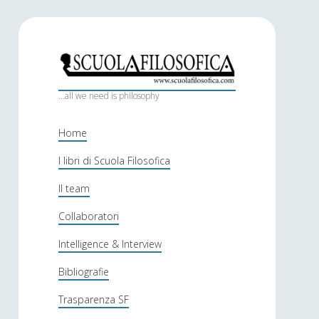
S
c
...all we need is philosophy
u
Home
o
I libri di Scuola Filosofica
l
Il team
a
f
Collaboratori
i
Intelligence & Interview
l
Bibliografie
o
Trasparenza SF