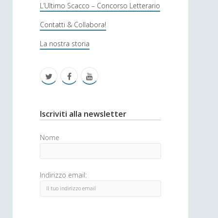
s
L’Ultimo Scacco – Concorso Letterario
o
Contatti & Collabora!
f
La nostra storia
i
c
t
f
y
a
w
a
o
i
c
u
S
Iscriviti alla newsletter
t
e
t
i
Nome
t
b
u
d
e
o
b
e
Indirizzo email:
r
o
e
b
k
a