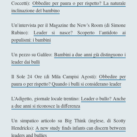
Antologia
(4)
Coccetti):
Obbedire per paura o per rispetto? La naturale
►
inclinazione del bambino
Filosofia
(799)
►
Un’intervista per il Magazine the New’s Room (di Simone
Saggi
(72)
►
Rubino):
Leader si nasce? Scoperto l’antidoto ai
Scienza
(84)
►
populismi: i bambini
Storia
(144)
►
Un pezzo su Galileo:
Bambini a due anni già distinguono i
Libri Recensiti
(441)
►
leader dai bulli
Random
(28)
►
Il Sole 24 Ore (di Mila Campisi Agosti):
Obbedire per
paura o per rispetto? Quando i bulli si considerano leader
Ironia
(7)
►
Un Po’ Di Narrativa
(7)
►
L’Adigetto, giornale locale trentino:
Leader o bullo? Anche
a due anni si riconosce la differenza
Attualità
(12)
►
Azione Filosofica
(4)
►
Un simpatico articolo su Big Think (inglese, di Scotty
Hendricks):
A new study finds infants can discern between
Cinema e Serie
(15)
►
leaders and bullies