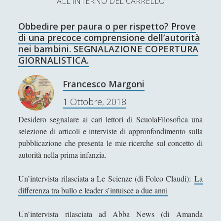
ALL'INTERNO DEL CARRELLO
L’Ultimo Scacco – Concorso Letterario
Obbedire per paura o per rispetto? Prove
Contatti & Collabora!
CERCA
di una precoce comprensione dell’autorità
La nostra storia
nei bambini. SEGNALAZIONE COPERTURA
S
GIORNALISTICA.
e
t
f
y
a
Francesco Margoni
r
w
a
o
1 Ottobre, 2018
c
SUPPORT US
i
c
u
h
Desidero segnalare ai cari lettori di ScuolaFilosofica una
t
e
t
selezione di articoli e interviste di appronfondimento sulla
Se apprezzi il nostro lavoro, puoi effettuare una
pubblicazione che presenta le mie ricerche sul concetto di
donazione tramite PayPal!
t
b
u
autorità nella prima infanzia.
e
o
b
Un’intervista rilasciata a Le Scienze (di Folco Claudi):
La
r
o
e
differenza tra bullo e leader s’intuisce a due anni
Contenuti
k
Un’intervista rilasciata ad Abba News (di Amanda