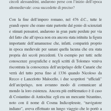
circoli alessandrini, andarono perse con l’inizio dell’epoca
Antologia
(4)
►
altomedievale: cosa succedette di preciso?
Filosofia
(799)
►
Con la fine dell’impero romano, nel 476 d.C., tutte le
Saggi
(72)
►
grandi opere che erano state partorite dal genio di scienziati
Scienza
(84)
►
e stimati pensatori, andarono in gran parte perdute per via
del fatto che all’epoca non era ancora stata istituita la figura
Storia
(144)
►
importante dell’amanuense che, infatti, comparirà proprio
in epoca medievale per sanare quella lacuna che era stata
Libri Recensiti
(441)
►
propria dei secoli precedenti. Un esempio per tutti: nelle
Random
(28)
►
conoscenze geografiche e negli scritti di Tolomeo veniva
riscontrata la conoscenza dell’arcipelago delle Canarie che
Ironia
(7)
►
verrà del tutto persa fino al 1336 quando Nicoloso da
Un Po’ Di Narrativa
(7)
►
Recco e Lancelotto Malocello, i due scopritori “ufficiali”
dell’arcipelago, non avranno modo di comunicare al
Attualità
(12)
►
mondo la loro esistenza. Ancora più emblematico è il caso
Azione Filosofica
(4)
di Costantino di Antiochia: egli era un mercante bizantino,
►
noto con il nome di Cosma Indicopleuste, “navigatore
Cinema e Serie
(15)
►
indiano”, aveva effettuato un lungo viaggio che lo portò a