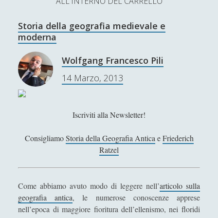
ALL'INTERNO DEL CARRELLO
L’Ultimo Scacco – Concorso Letterario
Storia della geografia medievale e
Contatti & Collabora!
CERCA
moderna
La nostra storia
S
Wolfgang Francesco Pili
e
t
f
y
14 Marzo, 2013
a
r
w
a
o
c
SUPPORT US
i
c
u
h
Iscriviti alla Newsletter!
t
e
t
Se apprezzi il nostro lavoro, puoi effettuare una
Consigliamo
Storia della Geografia Antica
e
Friederich
donazione tramite PayPal!
t
b
u
Ratzel
e
o
b
r
o
e
Come abbiamo avuto modo di leggere nell’
articolo sulla
geografia antica
, le numerose conoscenze apprese
Contenuti
k
nell’epoca di maggiore fioritura dell’ellenismo, nei floridi