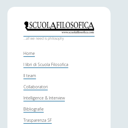
S
c
...all we need is philosophy
u
Home
o
I libri di Scuola Filosofica
l
Il team
a
f
Collaboratori
i
Intelligence & Interview
l
Bibliografie
o
Trasparenza SF