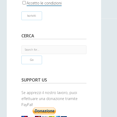
r
Accetto le condizioni
CERCA
S
e
a
r
c
h
SUPPORT US
Se apprezzi il nostro lavoro, puoi
effettuare una donazione tramite
PayPal!