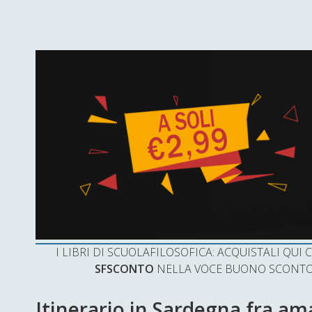
I LIBRI DI SCUOLAFILOSOFICA: ACQUISTALI QU
SFSCONTO
NELLA VOCE BUONO SCONTO 
Itinerario in Sardegna fra am