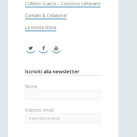
s
L’Ultimo Scacco – Concorso Letterario
o
Contatti & Collabora!
f
La nostra storia
i
c
t
f
y
a
w
a
o
i
c
u
S
Iscriviti alla newsletter
t
e
t
i
Nome
t
b
u
d
e
o
b
e
Indirizzo email:
r
o
e
b
k
a