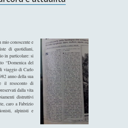
un mio conoscente e
ste di quotidiani,
o in particolare: si
to “Domenica del
di viaggio di Carlo
 1982 anno della sua
e il resoconto di
preservati dalla vita
amenti distruttivi
te, caro a Fabrizio
isti, alpinisti e