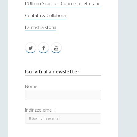
s
L’Ultimo Scacco – Concorso Letterario
o
Contatti & Collabora!
f
La nostra storia
i
c
t
f
y
a
w
a
o
i
c
u
S
Iscriviti alla newsletter
t
e
t
i
Nome
t
b
u
d
e
o
b
e
Indirizzo email:
r
o
e
b
k
a