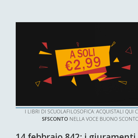
I LIBRI DI SCUOLAFILOSOFICA: ACQUISTALI QU
SFSCONTO
NELLA VOCE BUONO SCONTO 
14 febbraio 842: i giuramenti 