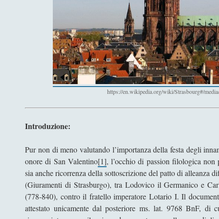
https://en.wikipedia.org/wiki/Strasbourg#/media
Introduzione:
Pur non di meno valutando l’importanza della festa degli innamo
onore di San Valentino
[1]
, l’occhio di passion filologica no
sia anche ricorrenza della sottoscrizione del patto di alleanza 
(Giuramenti di Strasburgo), tra Lodovico il Germanico e Carlo
(778-840), contro il fratello imperatore Lotario I. Il docume
attestato unicamente dal posteriore ms. lat. 9768 BnF, di cu