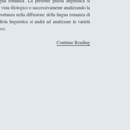
ua romanza. La presente pillola linguistica si
vista filologico e successivamente analizzando la
portanza nella diffusione della lingua romanza di
ola linguistica si andrà ad analizzare la varietà
ico.
Continue Reading
1
4
f
e
b
b
r
a
i
o
8
4
2