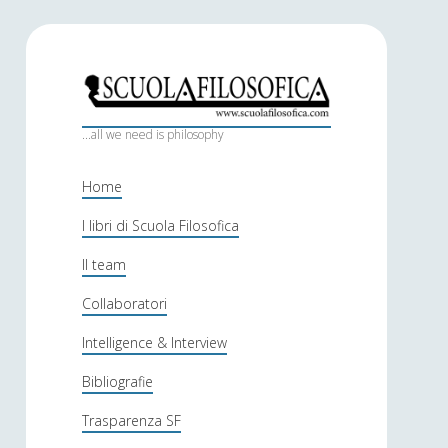
S
c
...all we need is philosophy
u
Home
o
I libri di Scuola Filosofica
l
Il team
a
f
Collaboratori
i
Intelligence & Interview
l
Bibliografie
o
Trasparenza SF