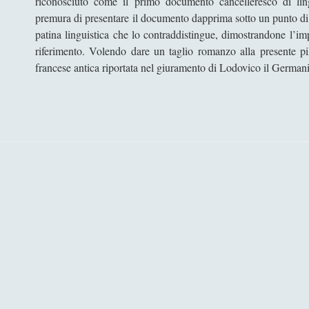
riconosciuto come il primo documento cancelleresco di ling
premura di presentare il documento dapprima sotto un punto di 
patina linguistica che lo contraddistingue, dimostrandone l’im
riferimento. Volendo dare un taglio romanzo alla presente pill
francese antica riportata nel giuramento di Lodovico il German