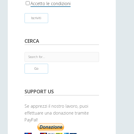
r
Accetto le condizioni
CERCA
S
e
a
r
c
h
SUPPORT US
Se apprezzi il nostro lavoro, puoi
effettuare una donazione tramite
PayPal!