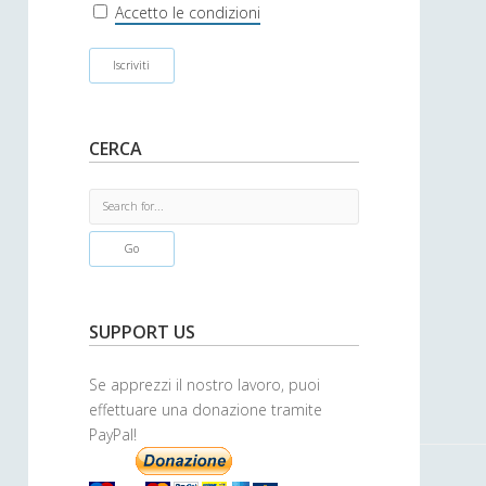
r
Accetto le condizioni
CERCA
S
e
a
r
c
h
SUPPORT US
Se apprezzi il nostro lavoro, puoi
effettuare una donazione tramite
PayPal!