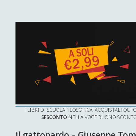
I LIBRI DI SCUOLAFILOSOFICA: ACQUISTALI QU
SFSCONTO
NELLA VOCE BUONO SCONTO 
Il gattopardo – Giuseppe To