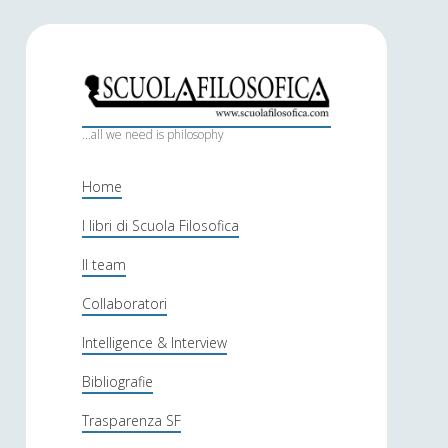
S
c
...all we need is philosophy
u
Home
o
I libri di Scuola Filosofica
l
Il team
a
f
Collaboratori
i
Intelligence & Interview
l
Bibliografie
o
Trasparenza SF