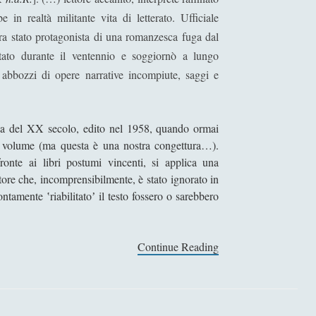
 in realtà militante vita di letterato. Ufficiale
 era stato protagonista di una romanzesca fuga dal
tato durante il ventennio e soggiornò a lungo
 abbozzi di opere narrative incompiute, saggi e
iana del XX secolo, edito nel 1958, quando ormai
il volume (ma questa è una nostra congettura…).
onte ai libri postumi vincenti, si applica una
utore che, incomprensibilmente, è stato ignorato in
ntamente ʽriabilitatoʼ il testo fossero o sarebbero
Continue Reading
I
l
g
a
t