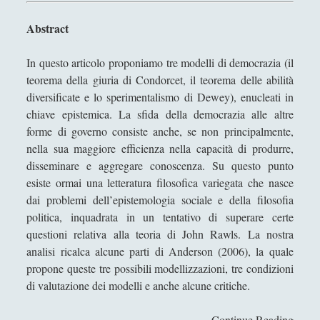
Filosofia
(799)
►
Abstract
Saggi
(72)
►
In questo articolo proponiamo tre modelli di democrazia (il
Scienza
(84)
►
teorema della giuria di Condorcet, il teorema delle abilità
Storia
(144)
►
diversificate e lo sperimentalismo di Dewey), enucleati in
chiave epistemica. La sfida della democrazia alle altre
Libri Recensiti
(441)
►
forme di governo consiste anche, se non principalmente,
Random
(28)
►
nella sua maggiore efficienza nella capacità di produrre,
disseminare e aggregare conoscenza. Su questo punto
Ironia
(7)
►
esiste ormai una letteratura filosofica variegata che nasce
dai problemi dell’epistemologia sociale e della filosofia
Un Po’ Di Narrativa
(7)
►
politica, inquadrata in un tentativo di superare certe
Attualità
(12)
►
questioni relativa alla teoria di John Rawls. La nostra
analisi ricalca alcune parti di Anderson (2006), la quale
Azione Filosofica
(4)
►
propone queste tre possibili modellizzazioni, tre condizioni
Cinema e Serie
(15)
►
di valutazione dei modelli e anche alcune critiche.
Collana di Scuola Filosofica
(13)
►
Continue Reading
T