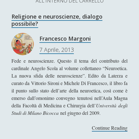
ALL'INTERNO DEL CARRELLO
L’Ultimo Scacco – Concorso Letterario
Religione e neuroscienze, dialogo
Contatti & Collabora!
CERCA
possibile?
La nostra storia
S
Francesco Margoni
e
t
f
y
7 Aprile, 2013
a
r
w
a
o
Fede e neuroscienze. Questo il tema del contributo del
c
cardinale Angelo Scola al volume collettaneo “Neuroetica.
SUPPORT US
i
c
u
h
La nuova sfida delle neuroscienze”. Edito da Laterza e
t
e
t
curato da Vittorio Sironi e Michele Di Francesco, il libro fa
Se apprezzi il nostro lavoro, puoi effettuare una
il punto sullo stato dell’arte della neuroetica, così come è
donazione tramite PayPal!
t
b
u
emerso dall’omonimo convegno tenutosi nell’Aula Magna
e
o
b
della Facoltà di Medicina e Chirurgia dell’
Università degli
Studi di Milano Bicocca
nel giugno del 2009.
r
o
e
Contenuti
k
Continue Reading
R
e