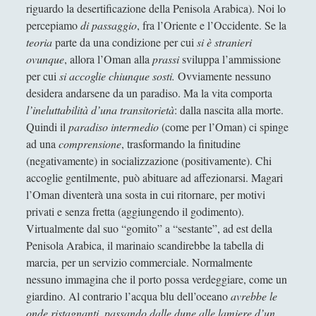
riguardo la desertificazione della Penisola Arabica). Noi lo
Filosofia
(799)
►
percepiamo
di passaggio
, fra l’Oriente e l’Occidente. Se la
Saggi
(72)
►
teoria
parte da una condizione per cui
si è stranieri
ovunque
, allora l’Oman alla
prassi
sviluppa l’ammissione
Scienza
(84)
►
per cui
si accoglie chiunque sosti.
Ovviamente nessuno
Storia
(144)
►
desidera andarsene da un paradiso. Ma la vita comporta
l’ineluttabilità d’una transitorietà
: dalla nascita alla morte.
Libri Recensiti
(441)
►
Quindi il
paradiso intermedio
(come per l’Oman) ci spinge
ad una
comprensione
, trasformando la finitudine
Random
(28)
►
(negativamente) in socializzazione (positivamente). Chi
Ironia
(7)
►
accoglie gentilmente, può abituare ad affezionarsi. Magari
l’Oman diventerà una sosta in cui ritornare, per motivi
Un Po’ Di Narrativa
(7)
►
privati e senza fretta (aggiungendo il godimento).
Attualità
(12)
►
Virtualmente dal suo “gomito” a “sestante”, ad est della
Penisola Arabica, il marinaio scandirebbe la tabella di
Azione Filosofica
(4)
►
marcia, per un servizio commerciale. Normalmente
Cinema e Serie
(15)
►
nessuno immagina che il porto possa verdeggiare, come un
giardino. Al contrario l’acqua blu dell’oceano
avrebbe le
Collana di Scuola Filosofica
(13)
►
onde ristagnanti, passando dalle dune alle lamiere d’un