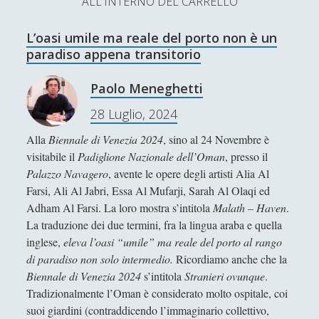
ALL'INTERNO DEL CARRELLO
L’Ultimo Scacco – Concorso Letterario
L’oasi umile ma reale del porto non è un
Contatti & Collabora!
CERCA
paradiso appena transitorio
La nostra storia
S
Paolo Meneghetti
e
t
f
y
28 Luglio, 2024
a
r
SUPPORT US
w
a
o
Alla
Biennale di Venezia 2024
, sino al 24 Novembre è
c
visitabile il
Padiglione Nazionale dell’Oman
, presso il
i
c
u
h
Se apprezzi il nostro lavoro, puoi effettuare una
Palazzo Navagero
, avente le opere degli artisti Alia Al
donazione tramite PayPal!
t
e
t
Farsi, Ali Al Jabri, Essa Al Mufarji, Sarah Al Olaqi ed
Adham Al Farsi. La loro mostra s’intitola
Malath – Haven
.
t
b
u
La traduzione dei due termini, fra la lingua araba e quella
e
o
b
inglese,
eleva l’oasi “umile” ma reale del porto al rango
di paradiso non solo intermedio.
Ricordiamo anche che la
Contenuti
r
o
e
Biennale di Venezia 2024
s’intitola
Stranieri ovunque
.
k
Tradizionalmente l’Oman è considerato molto ospitale, coi
Antologia
(4)
►
suoi giardini (contraddicendo l’immaginario collettivo,