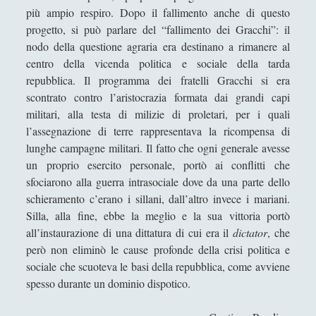
più ampio respiro. Dopo il fallimento anche di questo
Didattica
(7)
►
progetto, si può parlare del “fallimento dei Gracchi”: il
Economia
(9)
►
nodo della questione agraria era destinano a rimanere al
centro della vicenda politica e sociale della tarda
Filologia
(4)
►
repubblica. Il programma dei fratelli Gracchi si era
Geopolitica
(11)
►
scontrato contro l’aristocrazia formata dai grandi capi
militari, alla testa di milizie di proletari, per i quali
I percorsi di SF2.0
(7)
►
l’assegnazione di terre rappresentava la ricompensa di
lunghe campagne militari. Il fatto che ogni generale avesse
In edicola
(1)
►
un proprio esercito personale, portò ai conflitti che
Interviste
(70)
►
sfociarono alla guerra intrasociale dove da una parte dello
schieramento c’erano i sillani, dall’altro invece i mariani.
Itinerari
(14)
►
Silla, alla fine, ebbe la meglio e la sua vittoria portò
Musica
(14)
►
all’instaurazione di una dittatura di cui era il
dictator
, che
però non eliminò le cause profonde della crisi politica e
Scacchi
(42)
►
sociale che scuoteva le basi della repubblica, come avviene
spesso durante un dominio dispotico.
Scoutismo
(1)
►
Segnalazioni
(223)
►