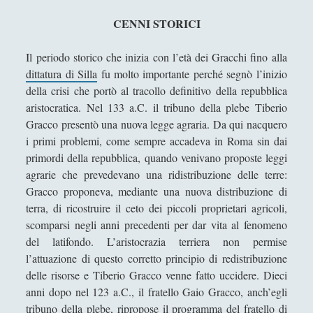
Filosofia
(799)
►
CENNI STORICI
Saggi
(72)
►
Il periodo storico che inizia con l’età dei Gracchi fino alla
Scienza
(84)
►
dittatura di Silla
fu molto importante perché segnò l’inizio
Storia
(144)
►
della crisi che portò al tracollo definitivo della repubblica
aristocratica. Nel 133 a.C. il tribuno della plebe Tiberio
Libri Recensiti
(441)
►
Gracco presentò una nuova legge agraria. Da qui nacquero
i primi problemi, come sempre accadeva in Roma sin dai
Random
(28)
►
primordi della repubblica, quando venivano proposte leggi
Ironia
(7)
►
agrarie che prevedevano una ridistribuzione delle terre:
Gracco proponeva, mediante una nuova distribuzione di
Un Po’ Di Narrativa
(7)
►
terra, di ricostruire il ceto dei piccoli proprietari agricoli,
Attualità
(12)
►
scomparsi negli anni precedenti per dar vita al fenomeno
del latifondo. L’aristocrazia terriera non permise
Azione Filosofica
(4)
►
l’attuazione di questo corretto principio di redistribuzione
delle risorse e Tiberio Gracco venne fatto uccidere. Dieci
Cinema e Serie
(15)
►
anni dopo nel 123 a.C., il fratello Gaio Gracco, anch’egli
Collana di Scuola Filosofica
(13)
►
tribuno della plebe, ripropose il programma del fratello di