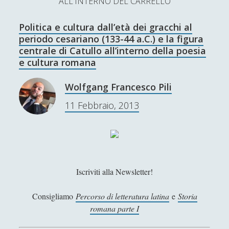
ALL'INTERNO DEL CARRELLO
L’Ultimo Scacco – Concorso Letterario
Politica e cultura dall’età dei gracchi al
Contatti & Collabora!
CERCA
periodo cesariano (133-44 a.C.) e la figura
La nostra storia
centrale di Catullo all’interno della poesia
S
e cultura romana
e
t
f
y
a
Wolfgang Francesco Pili
r
SUPPORT US
w
a
o
11 Febbraio, 2013
c
i
c
u
h
Se apprezzi il nostro lavoro, puoi effettuare una
donazione tramite PayPal!
t
e
t
t
b
u
Iscriviti alla Newsletter!
e
o
b
Contenuti
r
o
e
Consigliamo
Percorso di letteratura latina
e
Storia
romana parte I
k
Antologia
(4)
►