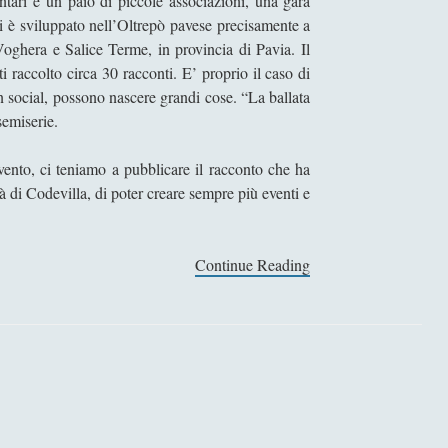
ontari e un paio di piccole associazioni, una gara
 si è sviluppato nell’Oltrepò pavese precisamente a
oghera e Salice Terme, in provincia di Pavia. Il
i raccolto circa 30 racconti. E’ proprio il caso di
 social, possono nascere grandi cose. “La ballata
 semiserie.
nto, ci teniamo a pubblicare il racconto che ha
à di Codevilla, di poter creare sempre più eventi e
Continue Reading
I
n
s
i
e
m
e
a