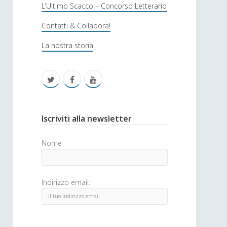
s
L’Ultimo Scacco – Concorso Letterario
o
Contatti & Collabora!
f
La nostra storia
i
c
t
f
y
a
w
a
o
i
c
u
S
Iscriviti alla newsletter
t
e
t
i
Nome
t
b
u
d
e
o
b
e
Indirizzo email:
r
o
e
b
k
a