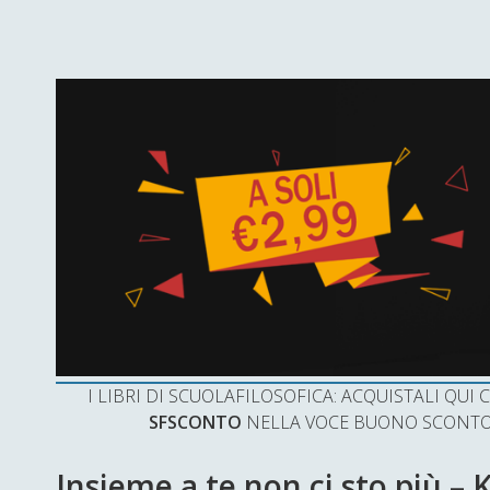
I LIBRI DI SCUOLAFILOSOFICA: ACQUISTALI QU
SFSCONTO
NELLA VOCE BUONO SCONTO 
Insieme a te non ci sto più – 