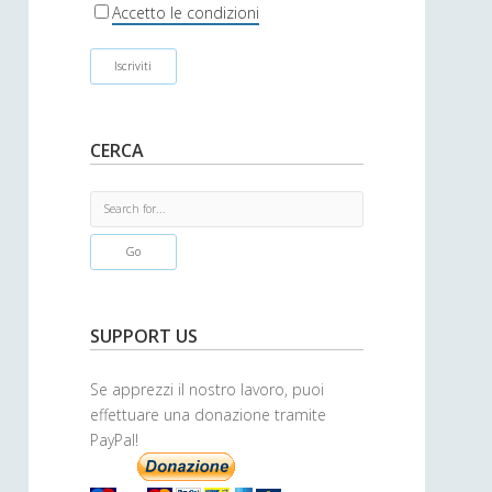
r
Accetto le condizioni
CERCA
S
e
a
r
c
h
SUPPORT US
Se apprezzi il nostro lavoro, puoi
effettuare una donazione tramite
PayPal!