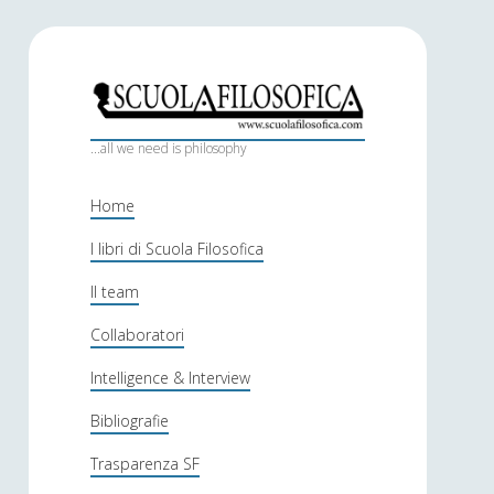
S
c
...all we need is philosophy
u
Home
o
I libri di Scuola Filosofica
l
Il team
a
f
Collaboratori
i
Intelligence & Interview
l
Bibliografie
o
Trasparenza SF