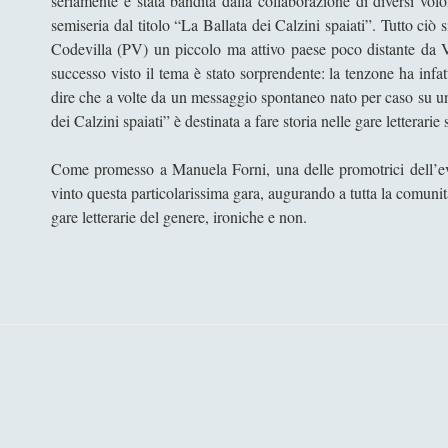
seriamente è stata bandita dalla collaborazione di diversi vol
semiseria dal titolo “La Ballata dei Calzini spaiati”. Tutto ciò
Codevilla (PV) un piccolo ma attivo paese poco distante da V
successo visto il tema è stato sorprendente: la tenzone ha infatt
dire che a volte da un messaggio spontaneo nato per caso su un
dei Calzini spaiati” è destinata a fare storia nelle gare letterarie
Come promesso a Manuela Forni, una delle promotrici dell’eve
vinto questa particolarissima gara, augurando a tutta la comunit
gare letterarie del genere, ironiche e non.