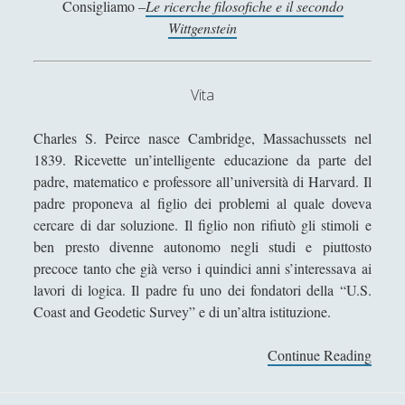
Consigliamo –
Le ricerche filosofiche e il secondo
Antologia
(4)
►
Wittgenstein
Filosofia
(799)
►
Saggi
(72)
►
Vita
Scienza
(84)
►
Charles S. Peirce nasce Cambridge, Massachussets nel
Storia
(144)
►
1839. Ricevette un’intelligente educazione da parte del
Libri Recensiti
(441)
►
padre, matematico e professore all’università di Harvard. Il
padre proponeva al figlio dei problemi al quale doveva
Random
(28)
►
cercare di dar soluzione. Il figlio non rifiutò gli stimoli e
ben presto divenne autonomo negli studi e piuttosto
Ironia
(7)
►
precoce tanto che già verso i quindici anni s’interessava ai
Un Po’ Di Narrativa
(7)
►
lavori di logica. Il padre fu uno dei fondatori della “U.S.
Coast and Geodetic Survey” e di un’altra istituzione.
Attualità
(12)
►
Azione Filosofica
(4)
►
Continue Reading
C
h
Cinema e Serie
(15)
►
a