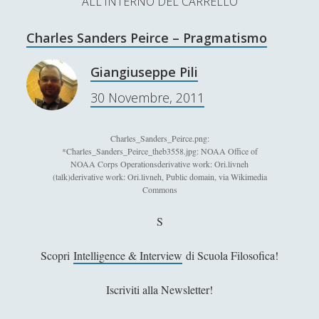
ALL'INTERNO DEL CARRELLO
L’Ultimo Scacco – Concorso Letterario
Charles Sanders Peirce – Pragmatismo
Contatti & Collabora!
CERCA
La nostra storia
Giangiuseppe Pili
S
30 Novembre, 2011
e
t
f
y
a
r
w
a
o
Charles_Sanders_Peirce.png:
c
*Charles_Sanders_Peirce_theb3558.jpg: NOAA Office of
SUPPORT US
i
c
u
h
NOAA Corps Operationsderivative work: Ori.livneh
(talk)derivative work: Ori.livneh, Public domain, via Wikimedia
t
e
t
Commons
Se apprezzi il nostro lavoro, puoi effettuare una
donazione tramite PayPal!
t
b
u
S
e
o
b
Scopri
Intelligence & Interview
di Scuola Filosofica!
r
o
e
Contenuti
Iscriviti alla Newsletter!
k