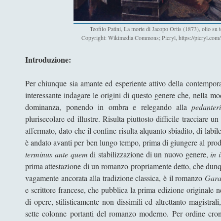
Teofilo Patini, La morte di Jacopo Ortis (1873), olio su 
Copyright: Wikimedia Commons; Picryl, https://picryl.com/
Introduzione:
Per chiunque sia amante ed esperiente attivo della contempor
interessante indagare le origini di questo genere che, nella mode
dominanza, ponendo in ombra e relegando alla
pedante
plurisecolare ed illustre. Risulta piuttosto difficile tracciare 
affermato, dato che il confine risulta alquanto sbiadito, di la
è andato avanti per ben lungo tempo, prima di giungere al prodo
terminus ante quem
di stabilizzazione di un nuovo genere,
in 
prima attestazione di un romanzo propriamente detto, che dun
vagamente ancorata alla tradizione classica, è il romanzo
Gara
e scrittore francese, che pubblica la prima edizione original
di opere, stilisticamente non dissimili ed altrettanto magistrali
sette colonne portanti del romanzo moderno. Per ordine cro