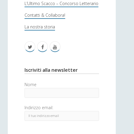
s
L’Ultimo Scacco – Concorso Letterario
o
Contatti & Collabora!
f
La nostra storia
i
c
t
f
y
a
w
a
o
i
c
u
S
Iscriviti alla newsletter
t
e
t
i
Nome
t
b
u
d
e
o
b
e
Indirizzo email:
r
o
e
b
k
a