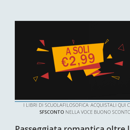
I LIBRI DI SCUOLAFILOSOFICA: ACQUISTALI QU
SFSCONTO
NELLA VOCE BUONO SCONTO 
Passeggiata romantica oltre l