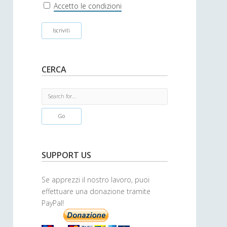
r
Accetto le condizioni
CERCA
S
e
a
r
c
h
SUPPORT US
Se apprezzi il nostro lavoro, puoi
effettuare una donazione tramite
PayPal!