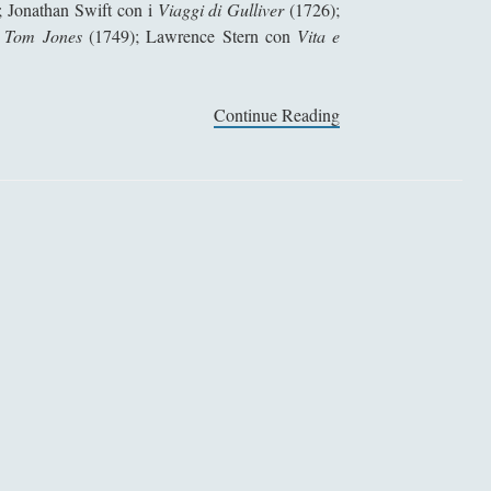
; Jonathan Swift con i
Viaggi di Gulliver
(1726);
n
Tom Jones
(1749); Lawrence Stern con
Vita e
Continue Reading
P
a
s
s
e
g
g
i
a
t
a
r
o
m
a