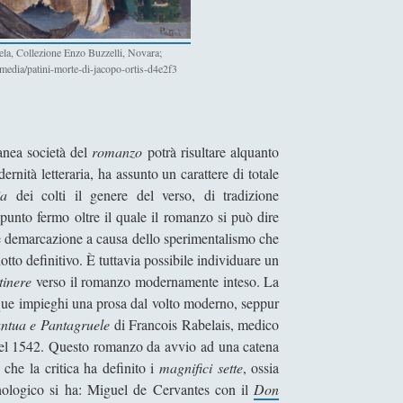
tela, Collezione Enzo Buzzelli, Novara;
media/patini-morte-di-jacopo-ortis-d4e2f3
anea società del
romanzo
potrà risultare alquanto
rnità letteraria, ha assunto un carattere di totale
ria
dei colti il genere del verso, di tradizione
un punto fermo oltre il quale il romanzo si può dire
bile demarcazione a causa dello sperimentalismo che
tto definitivo. È tuttavia possibile individuare un
itinere
verso il romanzo modernamente inteso. La
que impieghi una prosa dal volto moderno, seppur
ntua e Pantagruele
di Francois Rabelais, medico
e nel 1542. Questo romanzo da avvio ad una catena
, che la critica ha definito i
magnifici sette
, ossia
nologico si ha: Miguel de Cervantes con il
Don