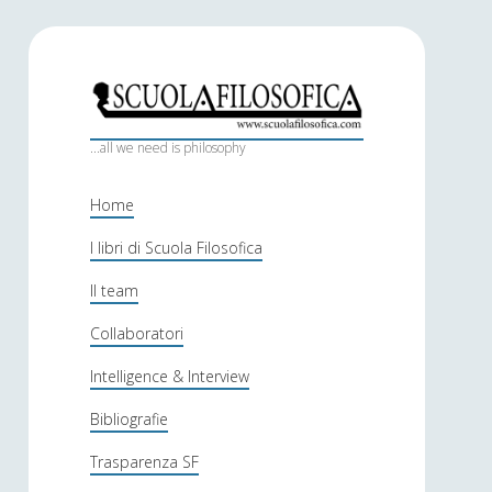
S
c
...all we need is philosophy
u
Home
o
I libri di Scuola Filosofica
l
Il team
a
f
Collaboratori
i
Intelligence & Interview
l
Bibliografie
o
Trasparenza SF