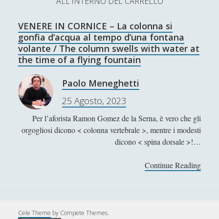
ALL'INTERNO DEL CARRELLO
L’Ultimo Scacco – Concorso Letterario
VENERE IN CORNICE – La colonna si
Contatti & Collabora!
CERCA
gonfia d’acqua al tempo d’una fontana
La nostra storia
volante / The column swells with water at
S
the time of a flying fountain
e
t
f
y
a
Paolo Meneghetti
r
w
a
o
25 Agosto, 2023
c
SUPPORT US
i
c
u
h
Per l’aforista Ramon Gomez de la Serna, è vero che gli
t
e
t
orgogliosi dicono < colonna vertebrale >, mentre i modesti
Se apprezzi il nostro lavoro, puoi effettuare una
dicono < spina dorsale >!…
donazione tramite PayPal!
t
b
u
e
o
b
Continue Reading
V
E
r
o
e
N
Contenuti
k
E
R
Cele Theme
by Compete Themes.