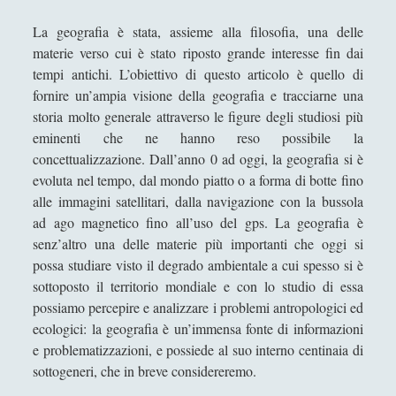
Filosofia
(799)
►
La geografia è stata, assieme alla filosofia, una delle
Saggi
(72)
►
materie verso cui è stato riposto grande interesse fin dai
tempi antichi. L’obiettivo di questo articolo è quello di
Scienza
(84)
►
fornire un’ampia visione della geografia e tracciarne una
Storia
(144)
►
storia molto generale attraverso le figure degli studiosi più
eminenti che ne hanno reso possibile la
Libri Recensiti
(441)
►
concettualizzazione. Dall’anno 0 ad oggi, la geografia si è
evoluta nel tempo, dal mondo piatto o a forma di botte fino
Random
(28)
►
alle immagini satellitari, dalla navigazione con la bussola
Ironia
(7)
►
ad ago magnetico fino all’uso del gps. La geografia è
senz’altro una delle materie più importanti che oggi si
Un Po’ Di Narrativa
(7)
►
possa studiare visto il degrado ambientale a cui spesso si è
Attualità
(12)
►
sottoposto il territorio mondiale e con lo studio di essa
possiamo percepire e analizzare i problemi antropologici ed
Azione Filosofica
(4)
►
ecologici: la geografia è un’immensa fonte di informazioni
Cinema e Serie
(15)
►
e problematizzazioni, e possiede al suo interno centinaia di
sottogeneri, che in breve considereremo.
Collana di Scuola Filosofica
(13)
►