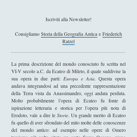
h
a
Sicurezza e Relazioni Internazionali
(14)
►
n
Iscriviti alla Newsletter!
Storia della Letteratura
(160)
►
n
o
Utilità
(12)
►
Consigliamo
Storia della Geografia Antica
e
Friederich
f
Ratzel
Venere in Cornice
(44)
►
a
t
Antologia F-M
t
La prima descrizione del mondo conosciuto fu scritta nel
Antologia N-S
o
VI-V secolo a.C. da Ecateo di Mileto, il quale suddivise la
s
Antologia T-Z.
sua opera in due parti:
Europa e Asia
. Questa opera
t
andava integrandosi ad una precedente rappresentazione
o
'; collapsItems['collapsCat-4:4'] = '
della Terra vista da Anassimandro, oggi andata perduta.
r
Molto probabilmente l’opera di Ecateo fu fonte di
i
Anassagora - Vita e Opere
ispirazione letteraria e storica per l’opera più nota di
a
Erodoto, vale a dire le
Storie
. Un grande merito di Ecateo
Anassimandro - Vita e opere
d
fu quello di aver sfrondato del mito molte delle conoscenze
a
Anassimene - Vita e opere
del mondo antico: ad esempio nelle opere di Omero
l