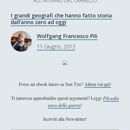
ALL'INTERNO DEL CARRELLO
L’Ultimo Scacco – Concorso Letterario
I grandi geografi che hanno fatto storia
Contatti & Collabora!
CERCA
dall’anno zero ad oggi
La nostra storia
S
Wolfgang Francesco Pili
e
t
f
y
11 Giugno, 2013
a
r
SUPPORT US
w
a
o
c
i
c
u
h
Se apprezzi il nostro lavoro, puoi effettuare una
donazione tramite PayPal!
t
e
t
Forse un ebook intero su Sun Tzu?
Allora vai qui!
t
b
u
e
o
b
Ti interessa approfondire questi argomenti? Leggi
Filosofia
pura della guerra
!
Contenuti
r
o
e
k
Iscriviti alla Newsletter!
Antologia
(4)
►