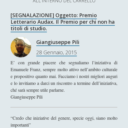
ALL'INTERNO DEL CARRELLO
L’Ultimo Scacco – Concorso Letterario
[SEGNALAZIONE] Oggetto: Premio
Contatti & Collabora!
CERCA
Letterario Audax. Il Premio per chi non ha
La nostra storia
titoli di studio.
S
e
Giangiuseppe Pili
t
f
y
a
28 Gennaio, 2015
r
SUPPORT US
w
a
o
c
E’ con grande piacere che segnaliamo l’iniziativa di
i
c
u
h
Se apprezzi il nostro lavoro, puoi effettuare una
Emanuele Franz, sempre molto attivo nell’ambito culturale
donazione tramite PayPal!
t
e
t
e propositivo quanto mai. Facciamo i nostri migliori auguri
e lo invitiamo a darci un riscontro a termine dell’iniziativa,
t
b
u
ché sarà sempre utile parlarne.
e
o
b
Giangiuseppe Pili
Contenuti
r
o
e
k
“Credo che iniziative del genere, specie oggi, siano molto
Antologia
(4)
►
importanti”