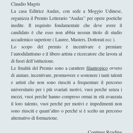
Claudio Magris
Filosofia
(799)
►
La casa Editrice Audax, con sede a Moggio Udinese,
Saggi
(72)
►
organizza il Premio Letterario “Audax” per opere poetiche
inedite. Il requisito fondamentale che deve avere il
Scienza
(84)
►
candidato è che esso non abbia nessun titolo di studio
Storia
(144)
►
accademico superiore ( Lauree, Masters, Dottorati ecc ).
Lo scopo del premio è incentivare e premiare
Libri Recensiti
(441)
►
l’autodidattismo e il libero artista e ricercatore che lavora al
Random
(28)
di fuori dell’istituzione.
►
Le finalità del Premio sono a carattere
filantropico
ovvero
Ironia
(7)
►
di aiutare, incentivare, promuovere e sostenere i tanti talenti
e artisti che non sono riusciti a frequentare il percorso
Un Po’ Di Narrativa
(7)
►
universitario per i più svariati motivi, vuoi perché senza i
Attualità
(12)
►
mezzi, vuoi perché hanno compreso ormai in età avanzata
il loro talento, vuoi perché per motivi e impedimenti non
Azione Filosofica
(4)
►
sono riusciti e quant’altro o perché si è scelto un percorso
Cinema e Serie
(15)
►
alternativo di formazione.
Collana di Scuola Filosofica
(13)
►
Continue Reading
[