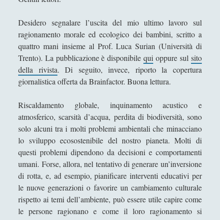
Antologia
(4)
►
Desidero segnalare l’uscita del mio ultimo lavoro sul
Filosofia
(799)
►
ragionamento morale ed ecologico dei bambini, scritto a
Saggi
(72)
►
quattro mani insieme al Prof. Luca Surian (Università di
Trento). La pubblicazione è disponibile
qui
oppure sul
sito
Scienza
(84)
►
della rivista
. Di seguito, invece, riporto la copertura
Storia
(144)
►
giornalistica offerta da Brainfactor. Buona lettura.
Libri Recensiti
(441)
►
Riscaldamento globale, inquinamento acustico e
Random
(28)
atmosferico, scarsità d’acqua, perdita di biodiversità, sono
►
solo alcuni tra i molti problemi ambientali che minacciano
Ironia
(7)
►
lo sviluppo ecosostenibile del nostro pianeta. Molti di
questi problemi dipendono da decisioni e comportamenti
Un Po’ Di Narrativa
(7)
►
umani. Forse, allora, nel tentativo di generare un’inversione
Attualità
(12)
►
di rotta, e, ad esempio, pianificare interventi educativi per
le nuove generazioni o favorire un cambiamento culturale
Azione Filosofica
(4)
►
rispetto ai temi dell’ambiente, può essere utile capire come
Cinema e Serie
(15)
►
le persone ragionano e come il loro ragionamento si