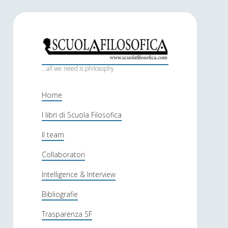
S
c
...all we need is philosophy
u
Home
o
I libri di Scuola Filosofica
l
Il team
a
f
Collaboratori
i
Intelligence & Interview
l
Bibliografie
o
Trasparenza SF