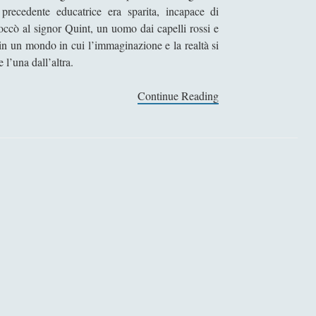
recedente educatrice era sparita, incapace di
toccò al signor Quint, un uomo dai capelli rossi e
i in un mondo in cui l’immaginazione e la realtà si
 l’una dall’altra.
Continue Reading
G
i
r
o
d
i
v
i
t
e
–
C
a
r