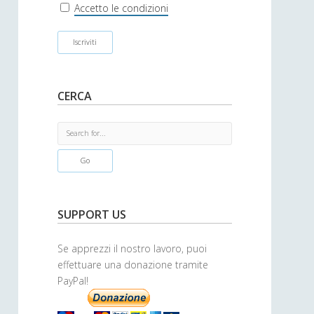
r
Accetto le condizioni
CERCA
S
e
a
r
c
h
SUPPORT US
Se apprezzi il nostro lavoro, puoi
effettuare una donazione tramite
PayPal!