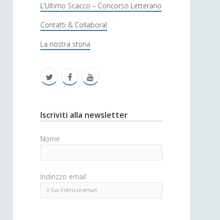
s
L’Ultimo Scacco – Concorso Letterario
o
Contatti & Collabora!
f
La nostra storia
i
c
t
f
y
a
w
a
o
i
c
u
S
Iscriviti alla newsletter
t
e
t
i
Nome
t
b
u
d
e
o
b
e
Indirizzo email:
r
o
e
b
k
a