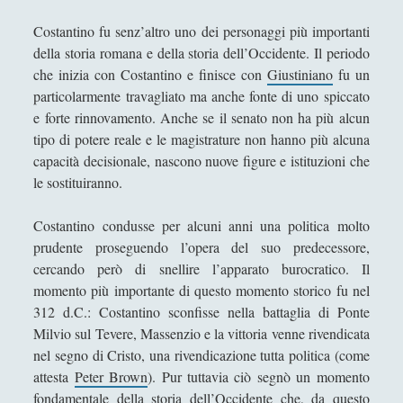
Antologia
(4)
►
Costantino fu senz’altro uno dei personaggi più importanti
Filosofia
(799)
►
della storia romana e della storia dell’Occidente. Il periodo
che inizia con Costantino e finisce con
Giustiniano
fu un
Saggi
(72)
►
particolarmente travagliato ma anche fonte di uno spiccato
Scienza
(84)
►
e forte rinnovamento. Anche se il senato non ha più alcun
tipo di potere reale e le magistrature non hanno più alcuna
Storia
(144)
►
capacità decisionale, nascono nuove figure e istituzioni che
Libri Recensiti
(441)
►
le sostituiranno.
Random
(28)
►
Costantino condusse per alcuni anni una politica molto
prudente proseguendo l’opera del suo predecessore,
Ironia
(7)
►
cercando però di snellire l’apparato burocratico. Il
Un Po’ Di Narrativa
(7)
►
momento più importante di questo momento storico fu nel
312 d.C.: Costantino sconfisse nella battaglia di Ponte
Attualità
(12)
►
Milvio sul Tevere, Massenzio e la vittoria venne rivendicata
Azione Filosofica
(4)
►
nel segno di Cristo, una rivendicazione tutta politica (come
attesta
Peter Brown
). Pur tuttavia ciò segnò un momento
Cinema e Serie
(15)
►
fondamentale della storia dell’Occidente che, da questo