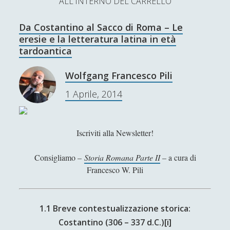
ALL'INTERNO DEL CARRELLO
L’Ultimo Scacco – Concorso Letterario
Da Costantino al Sacco di Roma – Le
Contatti & Collabora!
CERCA
eresie e la letteratura latina in età
La nostra storia
tardoantica
S
e
Wolfgang Francesco Pili
t
f
y
a
1 Aprile, 2014
r
w
a
o
c
SUPPORT US
i
c
u
h
Iscriviti alla Newsletter!
t
e
t
Se apprezzi il nostro lavoro, puoi effettuare una
donazione tramite PayPal!
t
b
u
Consigliamo –
Storia Romana Parte II
– a cura di
Francesco W. Pili
e
o
b
r
o
e
1.1 Breve contestualizzazione storica:
Contenuti
k
Costantino (306 – 337 d.C.)
[i]