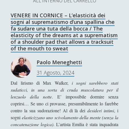
ALL'INTERNO DEL CARRELLO
L’Ultimo Scacco – Concorso Letterario
VENERE IN CORNICE – L’elasticità dei
Contatti & Collabora!
CERCA
sogni al suprematismo d’una spallina che
La nostra storia
fa sudare una tuta della bocca / The
S
elasticity of the dreams at a suprematism
e
of a shoulder pad that allows a tracksuit
t
f
y
a
of the mouth to sweat
r
SUPPORT US
w
a
o
c
Paolo Meneghetti
i
c
u
h
Se apprezzi il nostro lavoro, puoi effettuare una
31 Agosto, 2024
donazione tramite PayPal!
t
e
t
Dal lirismo di Max Walker,
i sogni sarebbero stati
t
b
u
sudaticci, in una sorta di cruda muscolatura per il
lenzuolo della notte
. E’ impossibile dormire senza
e
o
b
coprirsi… Se uno ci provasse, presumibilmente lo farebbe
Contenuti
r
o
e
contro la sua sudorazione! Al di là dei
desideri intimi
, i
sogni
elasticizzano uno scivolamento della mente (senza la
k
Antologia
(4)
►
concatenazione logica)
. L’artista Emilia è stata inquadrata