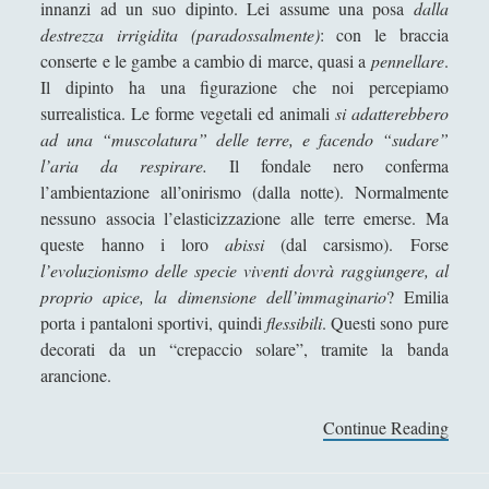
innanzi ad un suo dipinto. Lei assume una posa
dalla
Filosofia
(799)
►
destrezza irrigidita (paradossalmente)
: con le braccia
Saggi
(72)
►
conserte e le gambe a cambio di marce, quasi a
pennellare
.
Il dipinto ha una figurazione che noi percepiamo
Scienza
(84)
►
surrealistica. Le forme vegetali ed animali
si adatterebbero
ad una “muscolatura” delle terre, e facendo “sudare”
Storia
(144)
►
l’aria da respirare.
Il fondale nero conferma
Libri Recensiti
(441)
►
l’ambientazione all’onirismo (dalla notte). Normalmente
nessuno associa l’elasticizzazione alle terre emerse. Ma
Random
(28)
►
queste hanno i loro
abissi
(dal carsismo). Forse
Ironia
(7)
►
l’evoluzionismo delle specie viventi dovrà raggiungere, al
proprio apice, la dimensione dell’immaginario
? Emilia
Un Po’ Di Narrativa
(7)
►
porta i pantaloni sportivi, quindi
flessibili
. Questi sono pure
Attualità
(12)
►
decorati da un “crepaccio solare”, tramite la banda
arancione.
Azione Filosofica
(4)
►
Continue Reading
V
Cinema e Serie
(15)
►
E
Collana di Scuola Filosofica
(13)
►
N