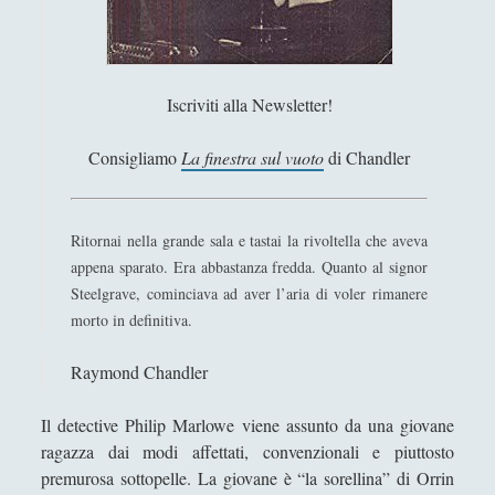
Filosofia
(799)
►
Saggi
(72)
►
Scienza
(84)
►
Iscriviti alla Newsletter!
Storia
(144)
►
Consigliamo
La finestra sul vuoto
di Chandler
Libri Recensiti
(441)
►
Random
(28)
►
Ritornai nella grande sala e tastai la rivoltella che aveva
Ironia
(7)
appena sparato. Era abbastanza fredda. Quanto al signor
►
Steelgrave, cominciava ad aver l’aria di voler rimanere
Un Po’ Di Narrativa
(7)
►
morto in definitiva.
Attualità
(12)
►
Raymond Chandler
Azione Filosofica
(4)
►
Il detective Philip Marlowe viene assunto da una giovane
Cinema e Serie
(15)
►
ragazza dai modi affettati, convenzionali e piuttosto
Collana di Scuola Filosofica
(13)
premurosa sottopelle. La giovane è “la sorellina” di Orrin
►