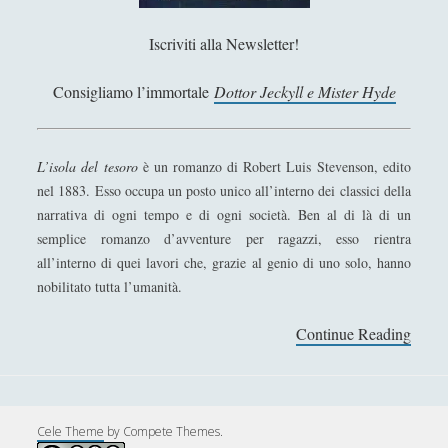
Antologia
(4)
►
Iscriviti alla Newsletter!
Filosofia
(799)
►
Saggi
(72)
►
Consigliamo l’immortale
Dottor Jeckyll e Mister Hyde
Scienza
(84)
►
Storia
(144)
►
L’isola del tesoro
è un romanzo di Robert Luis Stevenson, edito
nel 1883. Esso occupa un posto unico all’interno dei classici della
Libri Recensiti
(441)
►
narrativa di ogni tempo e di ogni società. Ben al di là di un
Random
(28)
►
semplice romanzo d’avventure per ragazzi, esso rientra
all’interno di quei lavori che, grazie al genio di uno solo, hanno
Ironia
(7)
►
nobilitato tutta l’umanità.
Un Po’ Di Narrativa
(7)
►
Continue Reading
L
Attualità
(12)
►
’
i
Azione Filosofica
(4)
►
s
Cinema e Serie
(15)
►
o
Cele Theme
by Compete Themes.