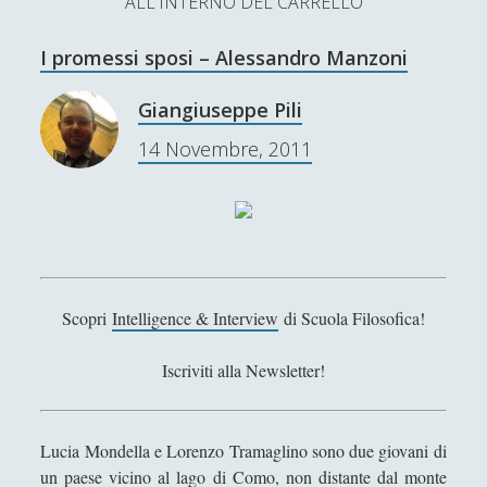
ALL'INTERNO DEL CARRELLO
L’Ultimo Scacco – Concorso Letterario
I promessi sposi – Alessandro Manzoni
Contatti & Collabora!
CERCA
La nostra storia
Giangiuseppe Pili
S
14 Novembre, 2011
e
t
f
y
a
r
SUPPORT US
w
a
o
c
i
c
u
h
Se apprezzi il nostro lavoro, puoi effettuare una
donazione tramite PayPal!
t
e
t
Scopri
Intelligence & Interview
di Scuola Filosofica!
t
b
u
e
o
b
Iscriviti alla Newsletter!
Contenuti
r
o
e
k
Lucia Mondella e Lorenzo Tramaglino sono due giovani di
Antologia
(4)
►
un paese vicino al lago di Como, non distante dal monte