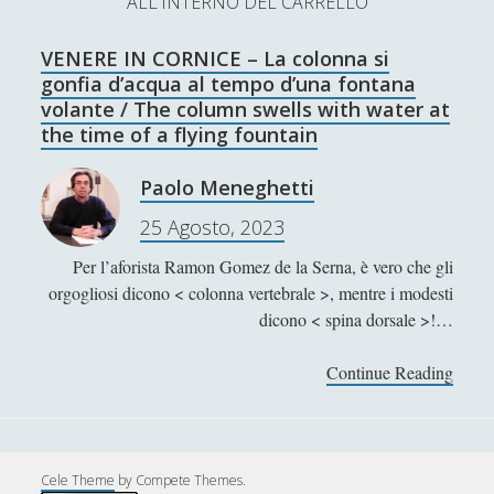
ALL'INTERNO DEL CARRELLO
L’Ultimo Scacco – Concorso Letterario
VENERE IN CORNICE – La colonna si
Contatti & Collabora!
CERCA
gonfia d’acqua al tempo d’una fontana
La nostra storia
volante / The column swells with water at
S
the time of a flying fountain
e
t
f
y
a
Paolo Meneghetti
r
w
a
o
25 Agosto, 2023
c
SUPPORT US
i
c
u
h
Per l’aforista Ramon Gomez de la Serna, è vero che gli
t
e
t
orgogliosi dicono < colonna vertebrale >, mentre i modesti
Se apprezzi il nostro lavoro, puoi effettuare una
dicono < spina dorsale >!…
donazione tramite PayPal!
t
b
u
e
o
b
Continue Reading
V
E
r
o
e
N
Contenuti
k
E
R
Cele Theme
by Compete Themes.