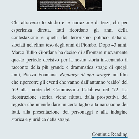
Filosofia
(799)
►
Saggi
(72)
►
Chi attraverso lo studio e le narrazione di terzi, chi per
Scienza
(84)
►
esperienza diretta, tutti ricordano gli anni della
contestazione e quelli del terrorismo politico italiano,
Storia
(144)
►
sfociati nel clima teso degli anni di Piombo. Dopo 43 anni,
Libri Recensiti
(441)
►
Marco Tullio Giordana ha deciso di affrontare nuovamente
questo periodo decisivo per la nostra storia inscenando il
Random
(28)
►
racconto della più grande e drammatica strage di quegli
anni, Piazza Foantana.
Romanzo di una strage
è un film
Ironia
(7)
►
che ripercorre gli eventi che vanno dall’autunno ‘caldo’ del
Un Po’ Di Narrativa
(7)
►
’69 alla morte del Commissario Calabresi nel ’72. La
ricostruzione storica viene filtrata dalla prospettiva del
Attualità
(12)
►
registra che intende dare un certo taglio alla narrazione dei
Azione Filosofica
(4)
►
fatti, alla presentazione dei personaggi e alla indagine
storica e giuridica della strage.
Cinema e Serie
(15)
►
Continue Reading
R
Collana di Scuola Filosofica
(13)
►